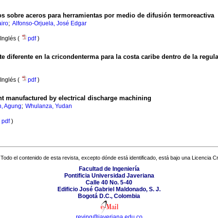
s sobre aceros para herramientas por medio de difusión termoreactiva
;
airo
Alfonso-Orjuela, José Edgar
Inglés (
pdf
)
te diferente en la cricondenterma para la costa caribe dentro de la regu
Inglés (
pdf
)
ant manufactured by electrical discharge machining
;
h, Agung
Whulanza, Yudan
pdf
)
Todo el contenido de esta revista, excepto dónde está identificado, está bajo una
Licencia 
Facultad de Ingeniería
Pontificia Universidad Javeriana
Calle 40 No. 5-40
Edificio José Gabriel Maldonado, S. J.
Bogotá D.C., Colombia
reving@javeriana.edu.co