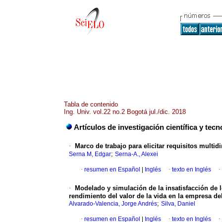
Tabla de contenido
Ing. Univ. vol.22 no.2 Bogotá jul./dic. 2018
Artículos de investigación científica y tecn
·
Marco de trabajo para elicitar requisitos multi
;
Serna M, Edgar
Serna-A., Alexei
·
resumen en Español
|
Inglés
·
texto en Inglés
·
·
Modelado y simulación de la insatisfacción de l
rendimiento del valor de la vida en la empresa del
;
Alvarado-Valencia, Jorge Andrés
Silva, Daniel
·
resumen en Español
|
Inglés
·
texto en Inglés
·