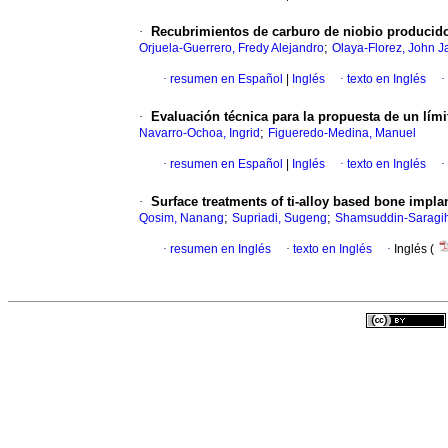
·
Recubrimientos de carburo de niobio producido
;
Orjuela-Guerrero, Fredy Alejandro
Olaya-Florez, John J
·
resumen en Español
|
Inglés
·
texto en Inglés
·
·
Evaluación técnica para la propuesta de un lími
;
Navarro-Ochoa, Ingrid
Figueredo-Medina, Manuel
·
resumen en Español
|
Inglés
·
texto en Inglés
·
·
Surface treatments of ti-alloy based bone impl
;
;
Qosim, Nanang
Supriadi, Sugeng
Shamsuddin-Saragi
·
resumen en Inglés
·
texto en Inglés
·
Inglés (