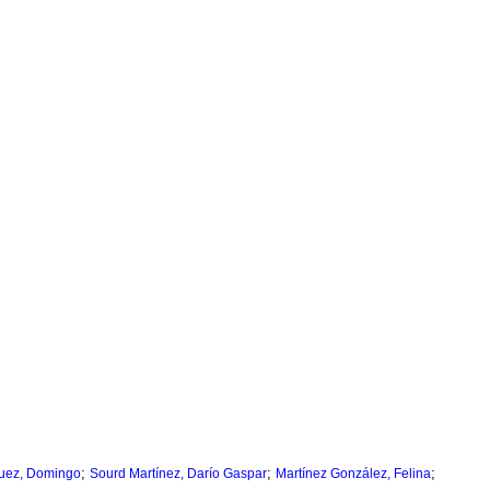
;
;
;
guez, Domingo
Sourd Martínez, Darío Gaspar
Martínez González, Felina