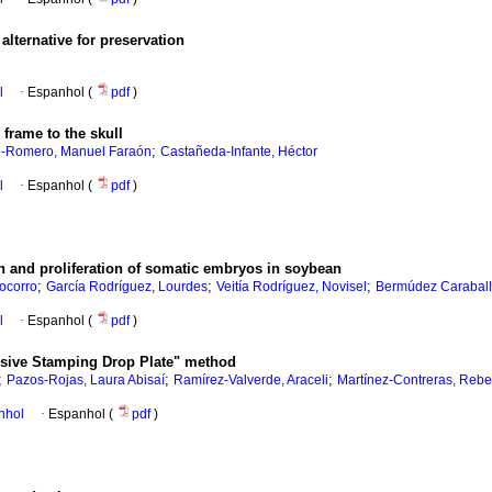
alternative for preservation
l
·
Espanhol (
pdf
)
 frame to the skull
;
l-Romero, Manuel Faraón
Castañeda-Infante, Héctor
l
·
Espanhol (
pdf
)
ion and proliferation of somatic embryos in soybean
;
;
;
Socorro
García Rodríguez, Lourdes
Veitía Rodríguez, Novisel
Bermúdez Caraball
l
·
Espanhol (
pdf
)
Massive Stamping Drop Plate" method
;
;
;
Pazos-Rojas, Laura Abisaí
Ramírez-Valverde, Araceli
Martínez-Contreras, Reb
nhol
·
Espanhol (
pdf
)