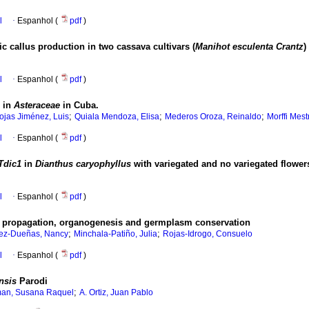
l
·
Espanhol (
pdf
)
callus production in two cassava cultivars (
Manihot esculenta Crantz
)
l
·
Espanhol (
pdf
)
s in
Asteraceae
in Cuba.
;
;
;
ojas Jiménez, Luis
Quiala Mendoza, Elisa
Mederos Oroza, Reinaldo
Morffi Mes
l
·
Espanhol (
pdf
)
Tdic1
in
Dianthus caryophyllus
with variegated and no variegated flower
l
·
Espanhol (
pdf
)
propagation, organogenesis and germplasm conservation
;
;
ez-Dueñas, Nancy
Minchala-Patiño, Julia
Rojas-Idrogo, Consuelo
l
·
Espanhol (
pdf
)
nsis
Parodi
;
an, Susana Raquel
A. Ortiz, Juan Pablo