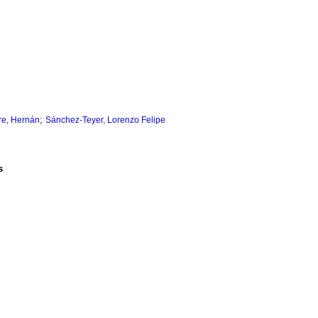
;
tre, Hernán
Sánchez-Teyer, Lorenzo Felipe
s