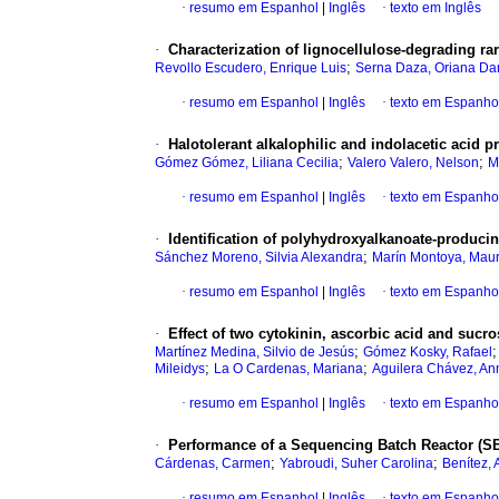
·
resumo em Espanhol
|
Inglês
·
texto em Inglês
·
Characterization of lignocellulose-degrading rar
;
Revollo Escudero, Enrique Luis
Serna Daza, Oriana Da
·
resumo em Espanhol
|
Inglês
·
texto em Espanho
·
Halotolerant alkalophilic and indolacetic acid 
;
;
Gómez Gómez, Liliana Cecilia
Valero Valero, Nelson
M
·
resumo em Espanhol
|
Inglês
·
texto em Espanho
·
Identification of polyhydroxyalkanoate-producin
;
Sánchez Moreno, Silvia Alexandra
Marín Montoya, Maur
·
resumo em Espanhol
|
Inglês
·
texto em Espanho
·
Effect of two cytokinin, ascorbic acid and sucr
;
Martínez Medina, Silvio de Jesús
Gómez Kosky, Rafael
;
;
Mileidys
La O Cardenas, Mariana
Aguilera Chávez, An
·
resumo em Espanhol
|
Inglês
·
texto em Espanho
·
Performance of a Sequencing Batch Reactor (SB
;
;
Cárdenas, Carmen
Yabroudi, Suher Carolina
Benítez, 
·
resumo em Espanhol
|
Inglês
·
texto em Espanho