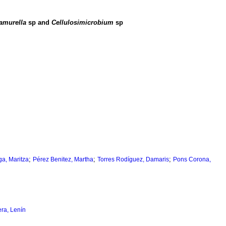
amurella
sp and
Cellulosimicrobium
sp
;
;
;
a, Maritza
Pérez Benitez, Martha
Torres Rodíguez, Damaris
Pons Corona,
era, Lenín