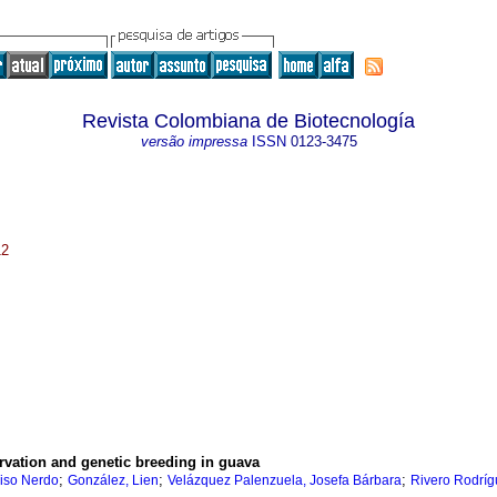
Revista Colombiana de Biotecnología
versão impressa
ISSN
0123-3475
12
ervation and genetic breeding in guava
;
;
;
iso Nerdo
González, Lien
Velázquez Palenzuela, Josefa Bárbara
Rivero Rodrí