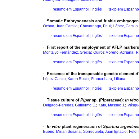
·
resumo em Espanhol
|
Inglês
·
texto em Espanho
·
Somatic Embryogenesis and friable embryogenic 
;
;
Ochoa, Juan Camilo
Chavarriaga, Paul
López, Camilo
·
resumo em Espanhol
|
Inglês
·
texto em Espanho
·
First report of the employment of AFLP marker
;
;
Montalvo Fernández, Grecia
Quiroz Moreno, Adriana
R
·
resumo em Espanhol
|
Inglês
·
texto em Espanho
·
Presence of the transposable genetic element
d
;
López Castro, Karen Rocío
Franco-Lara, Liliana
·
resumo em Espanhol
|
Inglês
·
texto em Espanho
·
Tissue culture of
Piper
sp. (Piperaceae):
in vitro
;
;
Delgado-Paredes, Guillermo E.
Kato, Massuo J.
Vásqu
·
resumo em Espanhol
|
Inglês
·
texto em Espanho
·
In vitro
plant regeneration of
Spartina argentine
;
;
Bueno, Mirian Susana
Sorrequieta, Juan Ignacio
Feldm