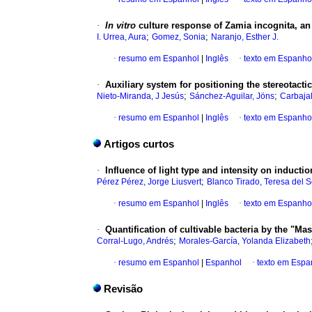
·
In vitro
culture response of Zamia incognita, an 
;
;
I. Urrea, Aura
Gomez, Sonia
Naranjo, Esther J.
·
resumo em Espanhol
|
Inglês
·
texto em Espanho
·
Auxiliary system for positioning the stereotactic
;
;
Nieto-Miranda, J Jesús
Sánchez-Aguilar, Jöns
Carbaja
·
resumo em Espanhol
|
Inglês
·
texto em Espanho
Artigos curtos
·
Influence of light type and intensity on induct
;
Pérez Pérez, Jorge Liusvert
Blanco Tirado, Teresa del 
·
resumo em Espanhol
|
Inglês
·
texto em Espanho
·
Quantification of cultivable bacteria by the "
;
Corral-Lugo, Andrés
Morales-García, Yolanda Elizabeth
·
resumo em Espanhol
|
Espanhol
·
texto em Espa
Revisão