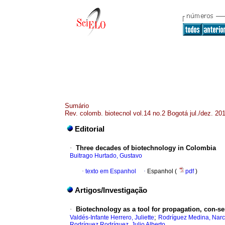
Sumário
Rev. colomb. biotecnol vol.14 no.2 Bogotá jul./dez. 20
Editorial
·
Three decades of biotechnology in Colombia
Buitrago Hurtado, Gustavo
·
texto em Espanhol
·
Espanhol (
pdf
)
Artigos/Investigação
·
Biotechnology as a tool for propagation, con-s
;
Valdés-Infante Herrero, Juliette
Rodríguez Medina, Narc
Rodríguez Rodríguez, Julio Alberto