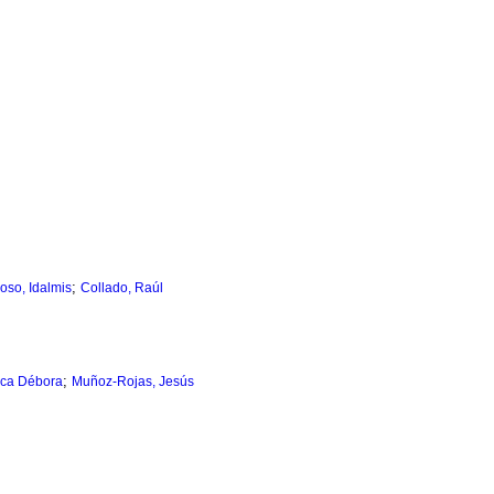
;
oso, Idalmis
Collado, Raúl
;
eca Débora
Muñoz-Rojas, Jesús