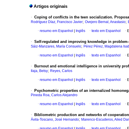
Artigos originais
·
Coping of conflicts in the teen socialization. Propos
;
;
Rodríguez Díaz, Francisco Javier
Ovejero Bernal, Anastasio
·
resumo em Espanhol
|
Inglês
·
texto em Espanhol
·
E
·
Self-regulated and improving knowledge in problem-
;
Sáiz-Manzares, María Consuelo
Pérez Pérez, Magdalena Isa
·
resumo em Espanhol
|
Inglês
·
texto em Espanhol
·
E
·
Burnout and emotional intelligence in university prof
;
Ilaja, Betsy
Reyes, Carlos
·
resumo em Espanhol
|
Inglês
·
texto em Espanhol
·
E
·
Psychometric properties of an internalized homoneg
Pineda Roa, Carlos Alejandro
·
resumo em Espanhol
|
Inglês
·
texto em Espanhol
·
E
·
Bibliometric production and networks of cooperation 
;
Ávila-Toscano, José Hernando
Marenco-Escuderos, Ailed Dan
·
resumo em Espanhol
|
Inglês
·
texto em Espanhol
·
E