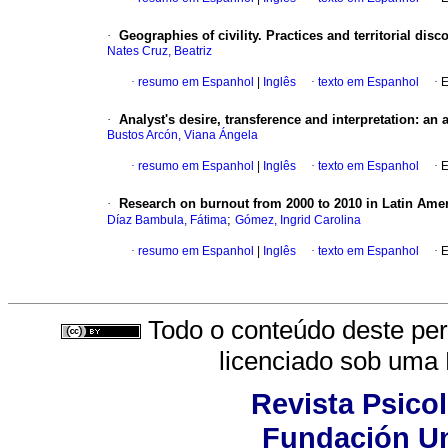
·
Geographies of civility. Practices and territorial dis
Nates Cruz, Beatriz
·
resumo em Espanhol
|
Inglês
·
texto em Espanhol
·
E
·
Analyst's desire, transference and interpretation: an 
Bustos Arcón, Viana Ángela
·
resumo em Espanhol
|
Inglês
·
texto em Espanhol
·
E
·
Research on burnout from 2000 to 2010 in Latin Ame
;
Díaz Bambula, Fátima
Gómez, Ingrid Carolina
·
resumo em Espanhol
|
Inglês
·
texto em Espanhol
·
E
Todo o conteúdo deste peri
licenciado sob uma
Revista Psicol
Fundación Un