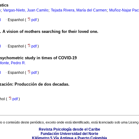
stics
;
;
;
o
Vargas-Nieto, Juan Camilo
Tejada Rivera, María del Carmen
Muñoz-Najar Pac
l
·
Espanhol (
pdf
)
 A vision of mothers searching for their loved one.
l
·
Espanhol (
pdf
)
psychometric study in times of COVID-19
Monte, Pedro R.
l
·
Espanhol (
pdf
)
ización: Producción de dos decadas.
hol (
pdf
)
o o conteúdo deste periódico, exceto onde está identificado, está licenciado sob uma
Licenç
Revista Psicología desde el Caribe
Fundación Universidad del Norte
Kilómetro 5 Vía Antigua a Puerto Colombia