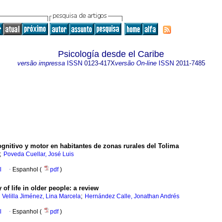
Psicología desde el Caribe
versão impressa
ISSN
0123-417X
versão On-line
ISSN
2011-7485
ognitivo y motor en habitantes de zonas rurales del Tolima
;
Poveda Cuellar, José Luis
l
·
Espanhol (
pdf
)
of life in older people: a review
;
;
Velilla Jiménez, Lina Marcela
Hernández Calle, Jonathan Andrés
l
·
Espanhol (
pdf
)