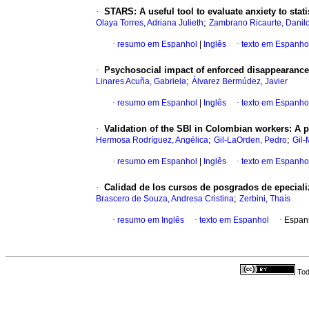
·
STARS: A useful tool to evaluate anxiety to stati
;
Olaya Torres, Adriana Julieth
Zambrano Ricaurte, Danil
·
resumo em Espanhol
|
Inglês
·
texto em Espanho
·
Psychosocial impact of enforced disappearance.
;
Linares Acuña, Gabriela
Álvarez Bermúdez, Javier
·
resumo em Espanhol
|
Inglês
·
texto em Espanho
·
Validation of the SBI in Colombian workers: A 
;
;
Hermosa Rodríguez, Angélica
Gil-LaOrden, Pedro
Gil-
·
resumo em Espanhol
|
Inglês
·
texto em Espanho
·
Calidad de los cursos de posgrados de epecial
;
Brascero de Souza, Andresa Cristina
Zerbini, Thaís
·
resumo em Inglês
·
texto em Espanhol
·
Espan
Tod