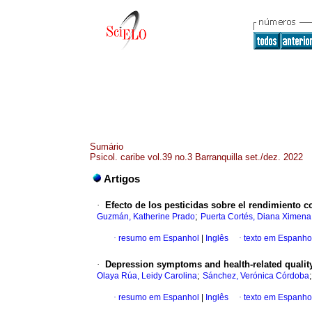
Sumário
Psicol. caribe vol.39 no.3 Barranquilla set./dez. 2022
Artigos
·
Efecto de los pesticidas sobre el rendimiento c
;
Guzmán, Katherine Prado
Puerta Cortés, Diana Ximena
·
resumo em Espanhol
|
Inglês
·
texto em Espanho
·
Depression symptoms and health-related quality 
;
Olaya Rúa, Leidy Carolina
Sánchez, Verónica Córdoba
·
resumo em Espanhol
|
Inglês
·
texto em Espanho