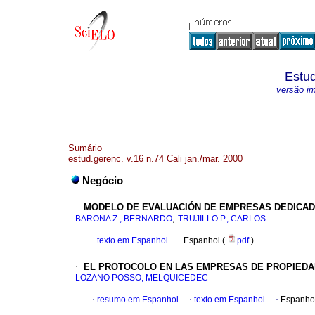
Estud
versão i
Sumário
estud.gerenc. v.16 n.74 Cali jan./mar. 2000
Negócio
·
MODELO DE EVALUACIÓN DE EMPRESAS DEDICAD
;
BARONA Z., BERNARDO
TRUJILLO P., CARLOS
·
texto em Espanhol
·
Espanhol (
pdf
)
·
EL PROTOCOLO EN LAS EMPRESAS DE PROPIEDA
LOZANO POSSO, MELQUICEDEC
·
resumo em Espanhol
·
texto em Espanhol
·
Espanho