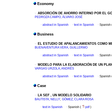
Economy
·
ABSORCIÓN DE AHORRO INTERNO POR EL G
PEDROZA CAMPO, ÁLVARO JOSÉ
·
abstract in Spanish
·
text in Spanish
·
Spanish 
Business
·
EL ESTUDIO DE APALANCAMIENTOS COMO ME
BUENAVENTURA VERA, GUILLERMO
·
abstract in Spanish
·
text in Spanish
·
Spanish 
·
MODELO PARA LA ELABORACIÓN DE UN PLA
VARGAS URZOLA, ANDRÉS
·
abstract in Spanish
·
text in Spanish
·
Spanish 
Case
·
LA SEF
, UN MODELO SOLIDARIO
;
BAUTISTA, NELLY
GÓMEZ, CLARA ROSA
·
text in Spanish
·
Spanish (
pdf
)