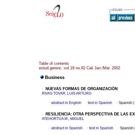
Table of contents
estud.gerenc. vol.18 no.82 Cali Jan./Mar. 2002
Business
·
NUEVAS FORMAS DE ORGANIZACIÓN
RIVAS TOVAR, LUIS ARTURO
·
abstract in English
·
text in Spanish
·
Spanish 
·
RESILIENCIA
:
OTRA PERSPECTIVA DE LAS E
ATEHORTÚA M., MIGUEL
·
abstract in Spanish
·
text in Spanish
·
Spanish 