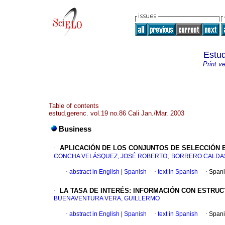
Estud
Print v
Table of contents
estud.gerenc. vol.19 no.86 Cali Jan./Mar. 2003
Business
·
APLICACIÓN DE LOS CONJUNTOS DE SELECCIÓN 
;
CONCHA VELÁSQUEZ, JOSÉ ROBERTO
BORRERO CALDAS,
·
abstract in English
|
Spanish
·
text in Spanish
·
Spani
·
LA TASA DE
INTERÉS
:
INFORMACIÓN CON ESTRUC
BUENAVENTURA VERA, GUILLERMO
·
abstract in English
|
Spanish
·
text in Spanish
·
Spani