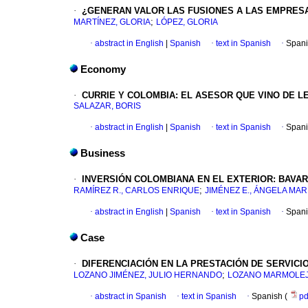
·
¿GENERAN VALOR LAS FUSIONES A LAS EMPRES
;
MARTÍNEZ, GLORIA
LÓPEZ, GLORIA
·
abstract in English
|
Spanish
·
text in Spanish
·
Spani
Economy
·
CURRIE Y COLOMBIA
:
EL ASESOR QUE VINO DE L
SALAZAR, BORIS
·
abstract in English
|
Spanish
·
text in Spanish
·
Spani
Business
·
INVERSIÓN COLOMBIANA EN EL EXTERIOR: BAVAR
;
RAMÍREZ R., CARLOS ENRIQUE
JIMÉNEZ E., ÁNGELA MAR
·
abstract in English
|
Spanish
·
text in Spanish
·
Spani
Case
·
DIFERENCIACIÓN EN LA PRESTACIÓN DE SERVICI
;
LOZANO JIMÉNEZ, JULIO HERNANDO
LOZANO MARMOLEJ
·
abstract in Spanish
·
text in Spanish
·
Spanish (
p