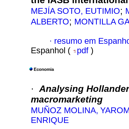
the IASB internationa
;
MEJÍA SOTO, EUTIMIO
;
ALBERTO
MONTILLA GA
·
resumo em Espanho
Espanhol (
pdf
)
Economia
·
Analysing Hollander
macromarketing
MUÑOZ MOLINA, YAROM
ENRIQUE