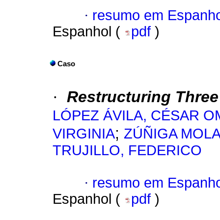
·
resumo em Espanho
Espanhol (
pdf
)
Caso
·
Restructuring Thre
LÓPEZ ÁVILA, CÉSAR 
;
VIRGINIA
ZÚÑIGA MOL
TRUJILLO, FEDERICO
·
resumo em Espanho
Espanhol (
pdf
)