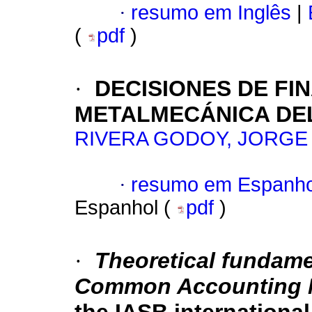
·
resumo em Inglês
|
(
pdf
)
·
DECISIONES DE FI
METALMECÁNICA DEL
RIVERA GODOY, JORGE
·
resumo em Espanho
Espanhol (
pdf
)
·
Theoretical fundame
Common Accounting 