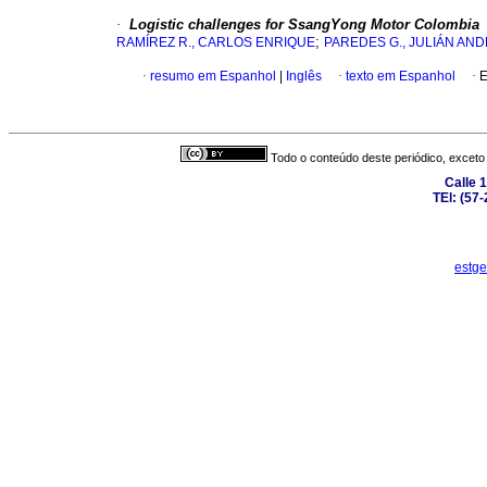
·
Logistic challenges for SsangYong Motor Colombia
;
RAMÍREZ R., CARLOS ENRIQUE
PAREDES G., JULIÁN AN
·
resumo em Espanhol
|
Inglês
·
texto em Espanhol
·
E
Todo o conteúdo deste periódico, exceto 
Calle 
TEl: (57
estge