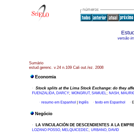
Estud
versão i
Sumário
estud.gerenc. v.24 n.109 Cali out./ez. 2008
Economia
·
Stock splits at the Lima Stock Exchange
:
do they aff
;
;
FUENZALIDA, DARCY
MONGRUT, SAMUEL
NASH, MAURI
·
resumo em Espanhol
|
Inglês
·
texto em Espanhol
·
E
Negócio
·
LA VINCULACIÓN DE
DESCENDIENTES A LA EMPR
;
LOZANO POSSO, MELQUICEDEC
URBANO, DAVID