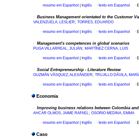
·
resumo em Espanhol
|
Inglês
·
texto em Espanhol
·
E
·
Business Management orientated to the Customer Val
;
VALENZUELA, LESLIER
TORRES, EDUARDO
·
resumo em Espanhol
|
Inglês
·
texto em Espanhol
·
E
·
Management's competences in global scenarios
;
PUGA VILLARREAL, JULIÁN
MARTÍNEZ CERNA, LUIS
·
resumo em Espanhol
|
Inglês
·
texto em Espanhol
·
E
·
Social Entrepreneurship - Literature Review
;
GUZMÁN VÁSQUEZ, ALEXÁNDER
TRUJILLO DÁVILA, MAR
·
resumo em Espanhol
|
Inglês
·
texto em Espanhol
·
E
Economia
·
Improving business relations between Colombia and
;
AHCAR OLMOS, JAIME RAFAEL
OSORIO MEDINA, EMMA
·
resumo em Espanhol
|
Inglês
·
texto em Espanhol
·
E
Caso