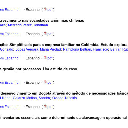
 em Espanhol
·
Espanhol (
pdf
)
e crescimento nas sociedades anónimas chilenas
;
alia
Mercado Pérez, Jonathan
 em Espanhol
·
Espanhol (
pdf
)
ões Simplificada para a empresa familiar na Colômbia. Estudo explora
;
;
;
 Gonzalo
López Vergara, María Piedad
Pamplona Beltrán, Francisco
Beltrán Rug
 em Espanhol
·
Espanhol (
pdf
)
a gestão por processos. Um estudo de caso
 em Espanhol
·
Espanhol (
pdf
)
e desenvolvimento em Bogotá através do método de necessidades básicas
;
;
Liliana
Galarza-Molina, Sandra
Oviedo, Nicolás
 em Espanhol
·
Espanhol (
pdf
)
inventários essenciais como determinante da alavancagem operacional 