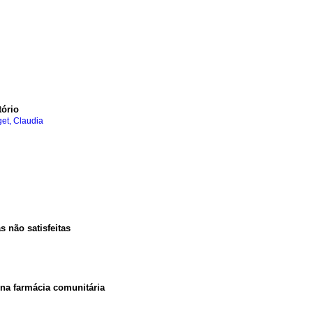
tório
et, Claudia
 não satisfeitas
na farmácia comunitária