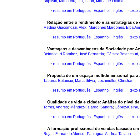
;
Baptista, María Virginia
León, María de Fátima
·
resumo em Português
|
Espanhol
|
Inglês
·
texto
·
Relação entre o rendimento e as estratégias d
;
Medina Giacomozzi, Alex
Mardones Mardones, Elba Am
·
resumo em Português
|
Espanhol
|
Inglês
·
texto
·
Vantagens e desvantagens da Sociedade por Acç
;
Betancourt Ramírez, José Bernardo
Gómez Betancourt,
·
resumo em Português
|
Espanhol
|
Inglês
·
texto
·
Proposta de um espaço multidimensional para 
;
Tabares Betancur, Marta Silvia
Lochmuller, Christian
·
resumo em Português
|
Espanhol
|
Inglês
·
texto
·
Qualidade de vida e cidade
:
Análise do nível d
;
;
Torres, Andrés
Méndez-Fajardo, Sandra
López-Kleine, 
·
resumo em Português
|
Espanhol
|
Inglês
·
texto
·
A formação profissional de vendas baseada em 
;
Rojas, Fernando Alonso
Paniagua, Andrea Tatiana