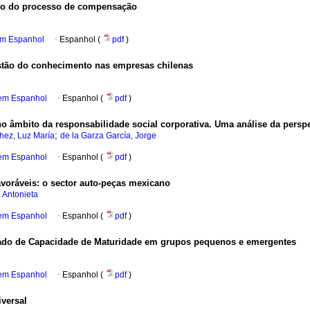
cto do processo de compensação
em Espanhol
·
Espanhol (
pdf
)
stão do conhecimento nas empresas chilenas
 em Espanhol
·
Espanhol (
pdf
)
l no âmbito da responsabilidade social corporativa. Uma análise da persp
;
hez, Luz María
de la Garza García, Jorge
 em Espanhol
·
Espanhol (
pdf
)
oráveis: o sector auto-peças mexicano
 Antonieta
 em Espanhol
·
Espanhol (
pdf
)
rado de Capacidade de Maturidade em grupos pequenos e emergentes
 em Espanhol
·
Espanhol (
pdf
)
iversal