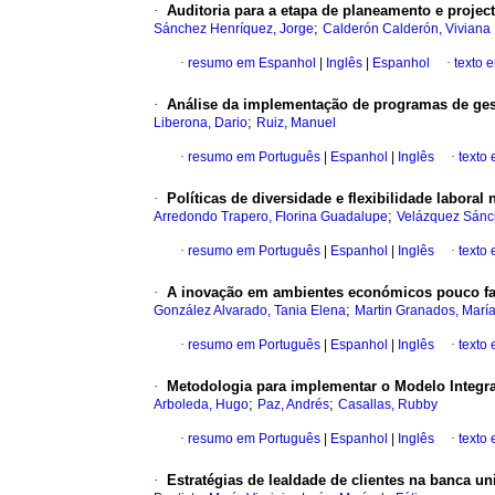
·
Auditoria para a etapa de planeamento e proje
;
Sánchez Henríquez, Jorge
Calderón Calderón, Viviana
·
resumo em Espanhol
|
Inglês
|
Espanhol
·
texto 
·
Análise da implementação de programas de ge
;
Liberona, Dario
Ruiz, Manuel
·
resumo em Português
|
Espanhol
|
Inglês
·
texto
·
Políticas de diversidade e flexibilidade labora
;
Arredondo Trapero, Florina Guadalupe
Velázquez Sánc
·
resumo em Português
|
Espanhol
|
Inglês
·
texto
·
A inovação em ambientes económicos pouco fav
;
González Alvarado, Tania Elena
Martin Granados, María
·
resumo em Português
|
Espanhol
|
Inglês
·
texto
·
Metodologia para implementar o Modelo Integ
;
;
Arboleda, Hugo
Paz, Andrés
Casallas, Rubby
·
resumo em Português
|
Espanhol
|
Inglês
·
texto
·
Estratégias de lealdade de clientes na banca un