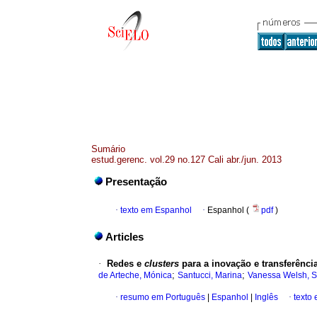
Sumário
estud.gerenc. vol.29 no.127 Cali abr./jun. 2013
Presentação
·
texto em Espanhol
·
Espanhol (
pdf
)
Articles
·
Redes e
clusters
para a inovação e transferênc
;
;
de Arteche, Mónica
Santucci, Marina
Vanessa Welsh, 
·
resumo em Português
|
Espanhol
|
Inglês
·
texto