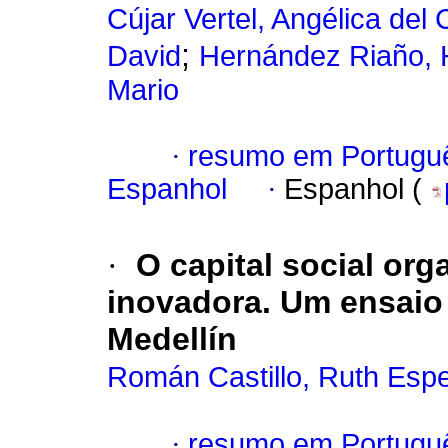
Cújar Vertel, Angélica del
;
David
Hernández Riaño, 
Mario
·
resumo em Portugu
Espanhol
·
Espanhol (
·
O capital social or
inovadora. Um ensaio 
Medellín
Román Castillo, Ruth Esp
·
resumo em Portugu