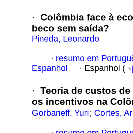
·
Colômbia face à ec
beco sem saída?
Pineda, Leonardo
·
resumo em Portugu
Espanhol
·
Espanhol (
·
Teoria de custos de
os incentivos na Col
;
Gorbaneff, Yuri
Cortes, Ar
·
resumo em Portugu