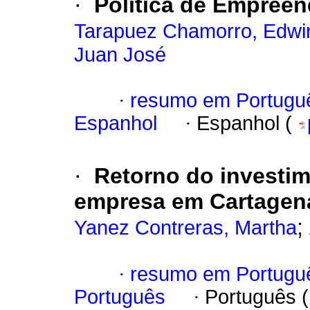
·
Política de Empree
Tarapuez Chamorro, Edwi
Juan José
·
resumo em Portugu
Espanhol
·
Espanhol (
·
Retorno do investi
empresa em Cartagen
;
Yanez Contreras, Martha
·
resumo em Portugu
Português
·
Português 