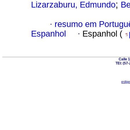
;
Lizarzaburu, Edmundo
Be
·
resumo em Portugu
Espanhol
·
Espanhol (
Calle 
TEl: (57
estge