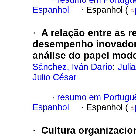
Espanhol
·
Espanhol (
·
A relação entre as r
desempenho inovador
análise do papel mode
;
Sánchez, Iván Darío
Juli
Julio César
·
resumo em Portugu
Espanhol
·
Espanhol (
·
Cultura organizacio