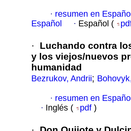
·
resumen en Españo
Español
·
Español (
pd
·
Luchando contra los
y los viejos/nuevos p
humanidad
;
Bezrukov, Andrii
Bohovyk
·
resumen en Españo
·
Inglés (
pdf
)
·
Don Quijote y Dulc