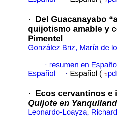
·
Del Guacanayabo “ar
quijotismo amable y c
Pimentel
González Briz, María de l
·
resumen en Españo
Español
·
Español (
pd
·
Ecos cervantinos e 
Quijote en Yanquiland
Leonardo-Loayza, Richar