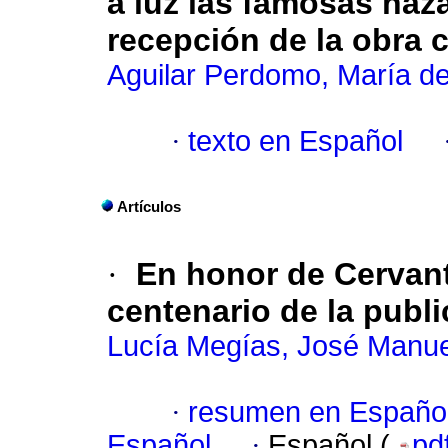
a luz las famosas haz
recepción de la obra 
Aguilar Perdomo, María de
·
texto en Español
Artículos
·
En honor de Cervant
centenario de la publ
Lucía Megías, José Manue
·
resumen en Españo
Español
·
Español (
pd