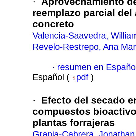
·
Aprovechamiento de
reemplazo parcial del
concreto
Valencia-Saavedra, Willi
Revelo-Restrepo, Ana Mar
·
resumen en Españo
Español (
pdf
)
·
Efecto del secado e
compuestos bioactivos
plantas forrajeras
Granja-Cabrera, Jonathan