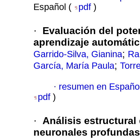
Español (
pdf
)
·
Evaluación del pote
aprendizaje automático
;
Garrido-Silva, Gianina
Ra
;
García, María Paula
Torr
·
resumen en Españo
pdf
)
·
Análisis estructura
neuronales profundas