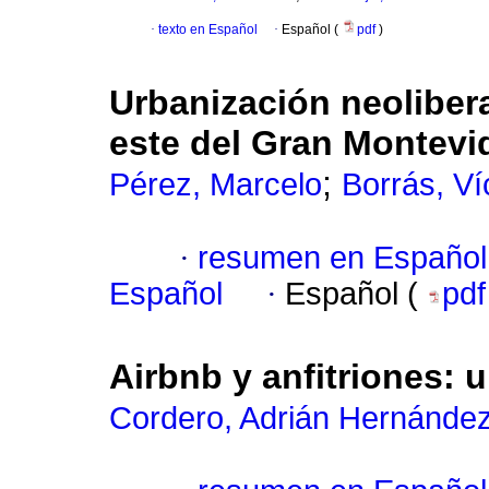
·
texto en Español
·
Español (
pdf
)
Urbanización neoliberal
este del Gran Montevi
;
Pérez, Marcelo
Borrás, Ví
·
resumen en Español
Español
·
Español (
pd
Airbnb y anfitriones:
Cordero, Adrián Hernánde