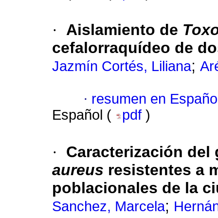
·
Aislamiento de
Toxo
cefalorraquídeo de do
;
Jazmín Cortés, Liliana
Ar
·
resumen en Españo
Español (
pdf
)
·
Caracterización de
aureus
resistentes a 
poblacionales de la c
;
Sanchez, Marcela
Hernán