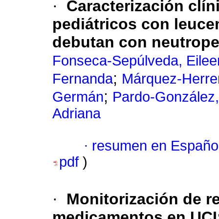
·
Caracterización clín
pediátricos con leuce
debutan con neutropen
Fonseca-Sepúlveda, Eilee
;
Fernanda
Márquez-Herrera
;
Germán
Pardo-González, 
Adriana
·
resumen en Españo
pdf
)
·
Monitorización de r
medicamentos en UCI: 