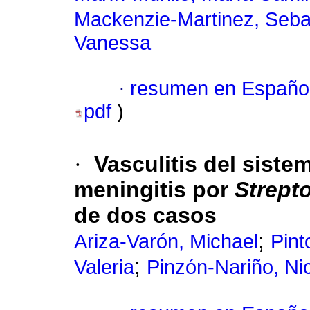
Mackenzie-Martinez, Sebas
Vanessa
·
resumen en Españo
pdf
)
·
Vasculitis del siste
meningitis por
Strept
de dos casos
;
Ariza-Varón, Michael
Pint
;
Valeria
Pinzón-Nariño, Ni