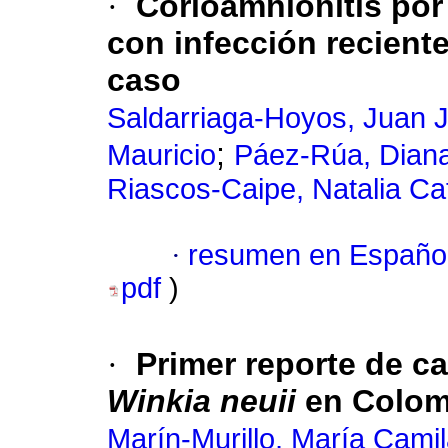
·
Corioamnionitis po
con infección recient
caso
Saldarriaga-Hoyos, Juan 
;
Mauricio
Páez-Rúa, Dian
Riascos-Caipe, Natalia Ca
·
resumen en Españo
pdf
)
·
Primer reporte de c
Winkia neuii
en Colom
Marín-Murillo, María Cami