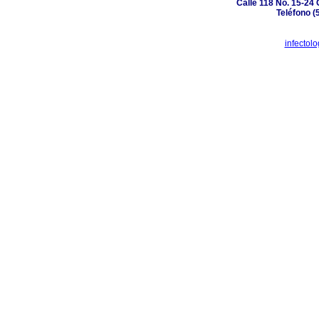
Calle 118 No. 15-24 
Teléfono (
infectol