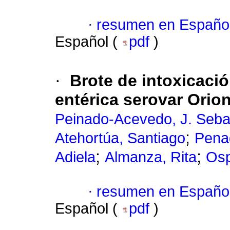
·
resumen en Españo
Español (
pdf
)
·
Brote de intoxicaci
entérica serovar Orio
Peinado-Acevedo, J. Seba
;
Atehortúa, Santiago
Pena
;
;
Adiela
Almanza, Rita
Osp
·
resumen en Españo
Español (
pdf
)