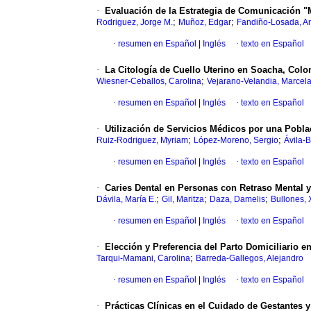
·
Evaluación de la Estrategia de Comunicación "
;
;
Rodriguez, Jorge M.
Muñoz, Edgar
Fandiño-Losada, A
·
resumen en Español
|
Inglés
·
texto en Español
·
La Citología
de Cuello Uterino en Soacha, Colom
;
Wiesner-Ceballos, Carolina
Vejarano-Velandia, Marcel
·
resumen en Español
|
Inglés
·
texto en Español
·
Utilización de Servicios Médicos por una Pob
;
;
Ruiz-Rodriguez, Myriam
López-Moreno, Sergio
Ávila-B
·
resumen en Español
|
Inglés
·
texto en Español
·
Caries Dental en Personas con Retraso Mental
;
;
;
Dávila, María E.
Gil, Maritza
Daza, Damelis
Bullones,
·
resumen en Español
|
Inglés
·
texto en Español
·
Elección y Preferencia del Parto Domiciliario e
;
Tarqui-Mamani, Carolina
Barreda-Gallegos, Alejandro
·
resumen en Español
|
Inglés
·
texto en Español
·
Prácticas Clínicas en el Cuidado de Gestantes