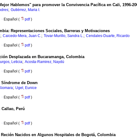
Mejor Hablemos" para promover la Convivencia Pacífica en Cali, 1996-20
;
ndres
Gutiérrez, Maria I.
·
Español (
pdf
)
bia: Representaciones Sociales, Barreras y Motivaciones
;
;
;
a
Caicedo-Mera, Juan C.
Tovar-Murillo, Sandra L.
Cendales-Duarte, Ricardo
·
Español (
pdf
)
lación Desplazada en Bucaramanga, Colombia
;
urgos, Leticia
Acosta-Ramirez, Naydú
·
Español (
pdf
)
 y Síndrome de Down
;
 Xiomara
Ugel, Eunice
·
Español (
pdf
)
n Callao, Perú
·
Español (
pdf
)
 y Recién Nacidos en Algunos Hospitales de Bogotá, Colombia