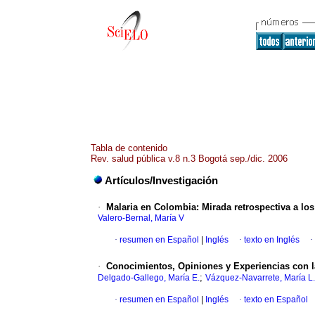
Tabla de contenido
Rev. salud pública v.8 n.3 Bogotá sep./dic. 2006
Artículos/Investigación
·
Malaria en Colombia: Mirada retrospectiva a lo
Valero-Bernal, María V
·
resumen en Español
|
Inglés
·
texto en Inglés
·
·
Conocimientos, Opiniones y Experiencias con la
;
Delgado-Gallego, María E.
Vázquez-Navarrete, María L.
·
resumen en Español
|
Inglés
·
texto en Español