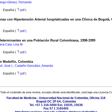
ango-Gómez, Fernando
·
Español (
pdf
)
as con Hipertensión Arterial hospitalizadas en una Clínica de Bogotá,
·
Español (
pdf
)
s Determinantes en una Población Rural Colombiana, 1998-1999
era-Cala, Lina M.
·
Español (
pdf
)
n Medellín, Colombia
;
il, José I.
Castaño-González, Amanda
·
Español (
pdf
)
Todo el contenido de esta revista, excepto dónde está identificado, está bajo una
Licencia 
Facultad de Medicina - Universidad Nacional de Colombia, Oficina 318
Bogotá DC ZP 6A, Colombia
Tel. +57 1 316-5000 Ext. 15035, 15036
Fax 57 1 3165405