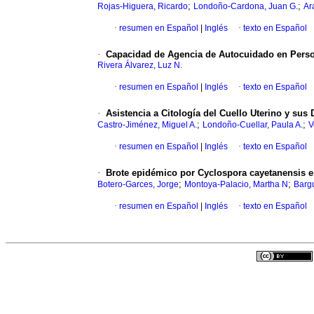
;
;
Rojas-Higuera, Ricardo
Londoño-Cardona, Juan G.
Ar
·
resumen en Español
|
Inglés
·
texto en Español
·
Capacidad de Agencia de Autocuidado en Person
Rivera Álvarez, Luz N.
·
resumen en Español
|
Inglés
·
texto en Español
·
Asistencia a Citología del Cuello Uterino y su
;
;
Castro-Jiménez, Miguel A.
Londoño-Cuellar, Paula A.
V
·
resumen en Español
|
Inglés
·
texto en Español
·
Brote epidémico por Cyclospora cayetanensis e
;
;
Botero-Garces, Jorge
Montoya-Palacio, Martha N
Bargu
·
resumen en Español
|
Inglés
·
texto en Español