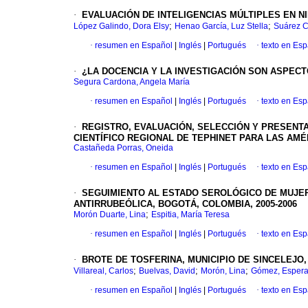
·
EVALUACIÓN DE INTELIGENCIAS MÚLTIPLES EN N
;
;
López Galindo, Dora Elsy
Henao García, Luz Stella
Suárez Ca
·
resumen en Español
|
Inglés
|
Portugués
·
texto en Es
·
¿LA DOCENCIA Y LA INVESTIGACIÓN SON ASPE
Segura Cardona, Angela María
·
resumen en Español
|
Inglés
|
Portugués
·
texto en Es
·
REGISTRO, EVALUACIÓN, SELECCIÓN Y PRESENTA
CIENTÍFICO REGIONAL DE TEPHINET PARA LAS AMÉR
Castañeda Porras, Oneida
·
resumen en Español
|
Inglés
|
Portugués
·
texto en Es
·
SEGUIMIENTO AL ESTADO SEROLÓGICO DE MUJE
ANTIRRUBEÓLICA, BOGOTÁ, COLOMBIA, 2005-2006
;
Morón Duarte, Lina
Espitia, María Teresa
·
resumen en Español
|
Inglés
|
Portugués
·
texto en Es
·
BROTE DE TOSFERINA, MUNICIPIO DE SINCELEJO
;
;
;
Villareal, Carlos
Buelvas, David
Morón, Lina
Gómez, Esper
·
resumen en Español
|
Inglés
|
Portugués
·
texto en Es