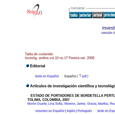
Inves
versión 
Tabla de contenido
Investig. andina vol.10 no.17 Pereira set. 2008
Editorial
·
texto en Español
·
Español (
pdf
)
Artículos de investigación científica y tecnológ
·
ESTADO DE PORTADORES DE BORDETELLA PERTUS
TOLIMA, COLOMBIA, 2007
;
;
;
Morón Duarte, Lina Sofía
Moreno, Jaime
Gracia, Martha
Rea
·
resumen en Español
|
Inglés
|
Portugués
·
texto en Es