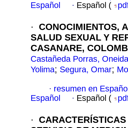
Español
·
Español (
pd
·
CONOCIMIENTOS, A
SALUD SEXUAL Y RE
CASANARE, COLOMBI
Castañeda Porras, Oneid
;
;
Yolima
Segura, Omar
Mo
·
resumen en Españo
Español
·
Español (
pd
·
CARACTERÍSTICAS 