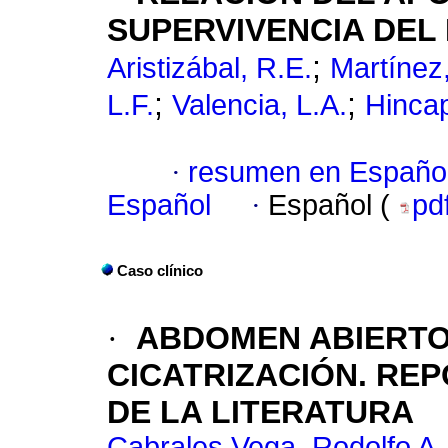
SUPERVIVENCIA DEL
;
Aristizábal, R.E.
Martínez
;
;
L.F.
Valencia, L.A.
Hincap
·
resumen en Españo
Español
·
Español (
pd
Caso clínico
·
ABDOMEN ABIERT
CICATRIZACIÓN. REP
DE LA LITERATURA
Cabrales Vega, Rodolfo A.