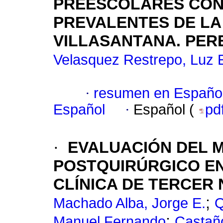
PREESCOLARES CO
PREVALENTES DE LA
VILLASANTANA. PER
Velasquez Restrepo, Luz E
·
resumen en Españo
Español
·
Español (
pd
·
EVALUACIÓN DEL 
POSTQUIRÚRGICO EN
CLÍNICA DE TERCER 
;
Machado Alba, Jorge E.
Q
;
Manuel Fernando
Castañ