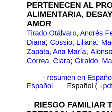
PERTENECEN AL PR
ALIMENTARIA, DESA
AMOR
Tirado Otálvaro, Andrés Fe
;
;
Diana
Cossio, Liliana
Mac
;
Zapata, Ana María
Alonso
;
Correa, Clara
Giraldo, Ma
·
resumen en Españo
Español
·
Español (
pd
·
RIESGO FAMILIAR 