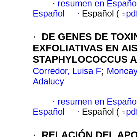
·
resumen en Españo
Español
·
Español (
pd
·
DE GENES DE TOXI
EXFOLIATIVAS EN AI
STAPHYLOCOCCUS A
;
Corredor, Luisa F
Moncayo
Adalucy
·
resumen en Españo
Español
·
Español (
pd
·
RELACIÓN DEL APO