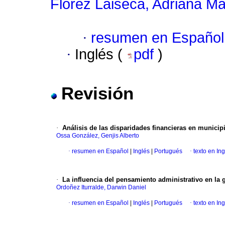
Flórez Laiseca, Adriana Ma
·
resumen en Español
·
Inglés (
pdf
)
Revisión
·
Análisis de las disparidades financieras en municip
Ossa González, Genjis Alberto
·
resumen en Español
|
Inglés
|
Portugués
·
texto en In
·
La influencia del pensamiento administrativo en la 
Ordoñez Iturralde, Darwin Daniel
·
resumen en Español
|
Inglés
|
Portugués
·
texto en In