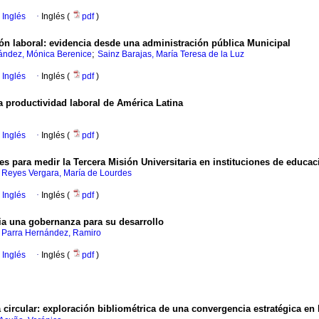
 Inglés
·
Inglés (
pdf
)
ción laboral: evidencia desde una administración pública Municipal
;
ández, Mónica Berenice
Sainz Barajas, María Teresa de la Luz
 Inglés
·
Inglés (
pdf
)
a productividad laboral de América Latina
 Inglés
·
Inglés (
pdf
)
es para medir la Tercera Misión Universitaria en instituciones de educa
;
Reyes Vergara, María de Lourdes
 Inglés
·
Inglés (
pdf
)
ia una gobernanza para su desarrollo
;
Parra Hernández, Ramiro
 Inglés
·
Inglés (
pdf
)
circular: exploración bibliométrica de una convergencia estratégica en 