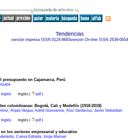
Tendencias
versión impresa
ISSN
0124-8693
versión On-line
ISSN
2539-0554
del presupuesto en Cajamarca, Perú
etzabé
 Inglés
·
Inglés (
pdf
)
es colombianas: Bogotá, Cali y Medellín (1918-2018)
;
;
onimo
Rojas Vargas, Astrid Guiovanna
Ruiz Santacruz, Javier Sebastian
 Inglés
·
Inglés (
pdf
)
s en los sectores empresarial y educativo
;
 Adelaida
Cueva Estrada, Jorge Manuel