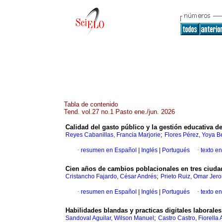
Tabla de contenido
Tend. vol.27 no.1 Pasto ene./jun. 2026
Calidad del gasto público y la gestión educativa 
;
Reyes Cabanillas, Francia Marjorie
Flores Pérez, Yoya B
·
resumen en Español
|
Inglés
|
Portugués
·
texto en
Cien años de cambios poblacionales en tres ciudad
;
Cristancho Fajardo, César Andrés
Prieto Ruiz, Omar Jer
·
resumen en Español
|
Inglés
|
Portugués
·
texto en
Habilidades blandas y practicas digitales laborale
;
Sandoval Aguilar, Wilson Manuel
Castro Castro, Fiorella