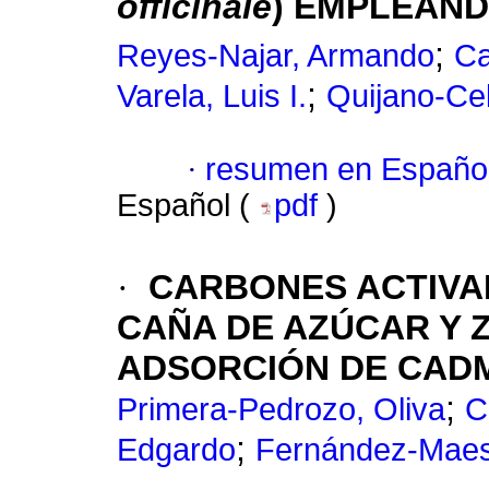
officinale
) EMPLEAN
;
Reyes-Najar, Armando
Ca
;
Varela, Luis I.
Quijano-Cel
·
resumen en Españo
Español (
pdf
)
·
CARBONES ACTIVA
CAÑA DE AZÚCAR Y 
ADSORCIÓN DE CAD
;
Primera-Pedrozo, Oliva
C
;
Edgardo
Fernández-Maes