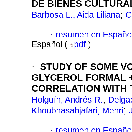
DE BIENES CULTURA
;
Barbosa L., Aida Liliana
C
·
resumen en Españo
Español (
pdf
)
·
STUDY OF SOME V
GLYCEROL FORMAL +
CORRELATION WITH
;
Holguín, Andrés R.
Delgad
;
Khoubnasabjafari, Mehri
·
resumen en Españo