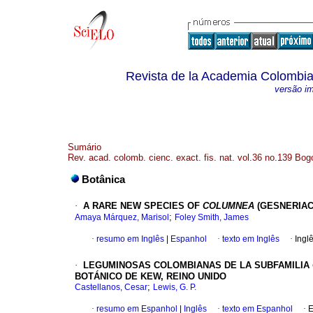
Revista de la Academia Colombia
versão i
Sumário
Rev. acad. colomb. cienc. exact. fis. nat. vol.36 no.139 Bogo
Botânica
·
A RARE NEW SPECIES OF
COLUMNEA
(GESNERIAC
;
Amaya Márquez, Marisol
Foley Smith, James
·
resumo em Inglês
|
Espanhol
·
texto em Inglês
·
Ingl
·
LEGUMINOSAS COLOMBIANAS DE LA SUBFAMILIA
BOTÁNICO DE KEW, REINO UNIDO
;
Castellanos, Cesar
Lewis, G. P.
·
resumo em Espanhol
|
Inglês
·
texto em Espanhol
·
E