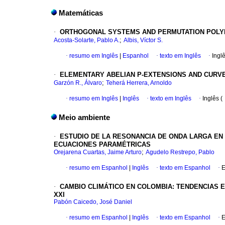
Matemáticas
·
ORTHOGONAL SYSTEMS AND PERMUTATION POLY
;
Acosta-Solarte, Pablo A.
Albis, Víctor S.
·
resumo em Inglês
|
Espanhol
·
texto em Inglês
·
Ingl
·
ELEMENTARY ABELIAN P-EXTENSIONS AND CURVE
;
Garzón R., Álvaro
Teherá Herrera, Arnoldo
·
resumo em Inglês
|
Inglês
·
texto em Inglês
·
Inglês (
Meio ambiente
·
ESTUDIO DE LA RESONANCIA DE ONDA LARGA EN
ECUACIONES PARAMÉTRICAS
;
Orejarena Cuartas, Jaime Arturo
Agudelo Restrepo, Pablo
·
resumo em Espanhol
|
Inglês
·
texto em Espanhol
·
E
·
CAMBIO CLIMÁTICO EN COLOMBIA: TENDENCIAS E
XXI
Pabón Caicedo, José Daniel
·
resumo em Espanhol
|
Inglês
·
texto em Espanhol
·
E