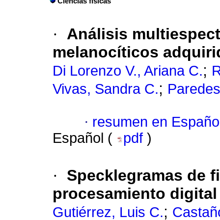
Ciencias físicas
·
Análisis multiespect
melanocíticos adquir
;
Di Lorenzo V., Ariana C.
R
;
Vivas, Sandra C.
Paredes
·
resumen en Españo
Español (
pdf
)
·
Specklegramas de fi
procesamiento digita
;
Gutiérrez, Luis C.
Castaño