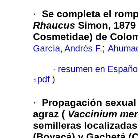
·
Se completa el romp
Rhaucus
Simon, 1879 
Cosmetidae) de Colo
;
García, Andrés F.
Ahumad
·
resumen en Españo
pdf
)
·
Propagación sexual 
agraz (
Vaccinium mer
semilleras localizada
(Boyacá) y Gachetá (