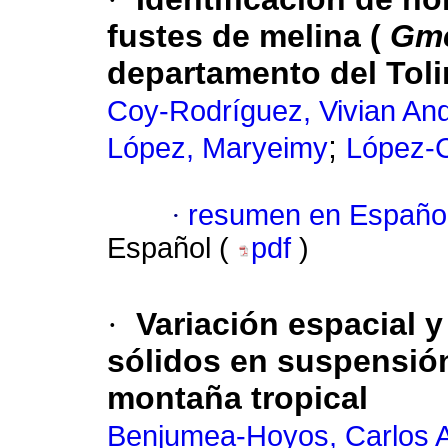
fustes de melina (
Gme
departamento del Tol
Coy-Rodríguez, Vivian An
;
López, Maryeimy
López-C
·
resumen en Españo
Español (
pdf
)
·
Variación espacial y
sólidos en suspensión
montaña tropical
Benjumea-Hoyos, Carlos A