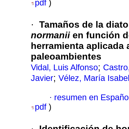
pdf
)
·
Tamaños de la diat
normanii
en función d
herramienta aplicada a
paleoambientes
;
Vidal, Luis Alfonso
Castro
;
Javier
Vélez, María Isabe
·
resumen en Españo
pdf
)
·
Identificación de h