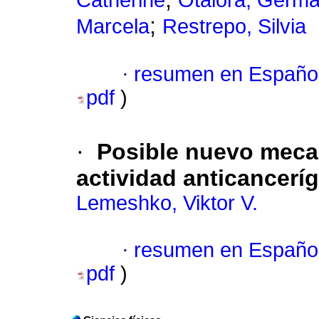
Catherine
Otalora, Germ
;
Marcela
Restrepo, Silvia
·
resumen en Españo
pdf
)
·
Posible nuevo meca
actividad anticancerí
Lemeshko, Viktor V.
·
resumen en Españo
pdf
)