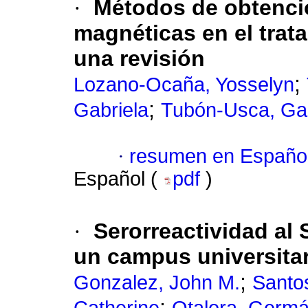
·
Métodos de obtenció
magnéticas en el trat
una revisión
;
Lozano-Ocaña, Yosselyn
;
Gabriela
Tubón-Usca, Gab
·
resumen en Españo
Español (
pdf
)
·
Serorreactividad al
un campus universita
;
Gonzalez, John M.
Santo
;