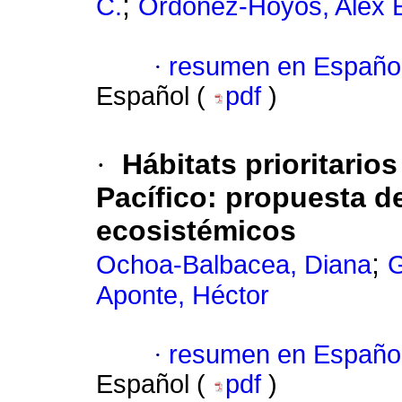
;
C.
Ordóñez-Hoyos, Alex 
·
resumen en Españo
Español (
pdf
)
·
Hábitats prioritario
Pacífico: propuesta d
ecosistémicos
;
Ochoa-Balbacea, Diana
G
Aponte, Héctor
·
resumen en Españo
Español (
pdf
)