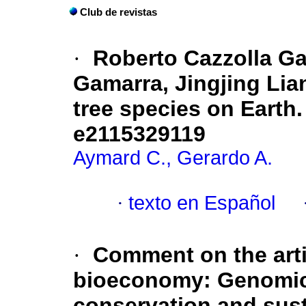
Club de revistas
·
Roberto Cazzolla Gatt
Gamarra, Jingjing Lia
tree species on Earth
e2115329119
Aymard C., Gerardo A.
·
texto en Español
·
Comment on the art
bioeconomy: Genomics 
conservation and sus