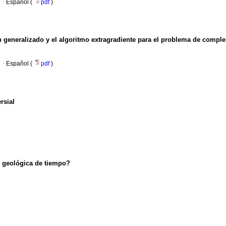
·
Español (
pdf
)
eneralizado y el algoritmo extragradiente para el problema de comple
·
Español (
pdf
)
rsial
d geológica de tiempo?