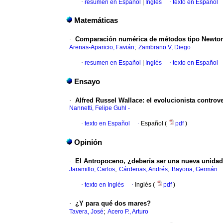
·
resumen en Español
|
Inglés
·
texto en Español
Matemáticas
·
Comparación numérica de métodos tipo Newton g
;
Arenas-Aparicio, Favián
Zambrano V, Diego
·
resumen en Español
|
Inglés
·
texto en Español
Ensayo
·
Alfred Russel Wallace: el evolucionista controve
Nannetti, Felipe Guhl -
·
texto en Español
·
Español (
pdf
)
Opinión
·
El Antropoceno, ¿debería ser una nueva unida
;
;
Jaramillo, Carlos
Cárdenas, Andrés
Bayona, Germán
·
texto en Inglés
·
Inglés (
pdf
)
·
¿Y para qué dos mares?
;
Tavera, José
Acero P., Arturo