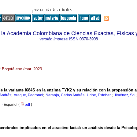
 la Academia Colombiana de Ciencias Exactas, Físicas 
versión impresa
ISSN
0370-3908
82 Bogotá ene./mar. 2023
e la variante I684S en la enzima TYK2 y su relación con la propensión a 
;
;
;
;
 Andrés
Araque, Pedronel
Naranjo, Carlos Andrés
Uribe, Esteban
Jiménez, Sol
·
Español (
pdf
)
rebrales implicados en el atractivo facial: un análisis desde la Psicolo