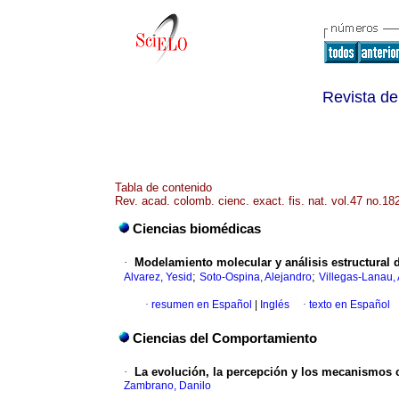
Revista de
Tabla de contenido
Rev. acad. colomb. cienc. exact. fis. nat. vol.47 no.1
Ciencias biomédicas
·
Modelamiento molecular y análisis estructural d
;
;
Alvarez, Yesid
Soto-Ospina, Alejandro
Villegas-Lanau,
·
resumen en Español
|
Inglés
·
texto en Español
Ciencias del Comportamiento
·
La evolución, la percepción y los mecanismos ce
Zambrano, Danilo