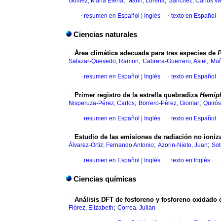
;
;
Gómez, Maria Elena
Marin, Lorena
Sánchez, Carlos Wi
·
resumen en Español
|
Inglés
·
texto en Español
Ciencias naturales
·
Área climática adecuada para tres especies de
;
;
Salazar-Quevedo, Ramon
Cabrera-Guerrero, Asiel
Muñ
·
resumen en Español
|
Inglés
·
texto en Español
·
Primer registro de la estrella quebradiza
Hemiph
;
;
Nisperuza-Pérez, Carlos
Borrero-Pérez, Giomar
Quirós
·
resumen en Español
|
Inglés
·
texto en Español
·
Estudio de las emisiones de radiación no ioni
;
;
Álvarez-Ortiz, Fernando Antonio
Azorin-Nieto, Juan
Sot
·
resumen en Español
|
Inglés
·
texto en Inglés
·
Ciencias químicas
·
Análisis DFT de fosforeno y fosforeno oxidado
;
Flórez, Elizabeth
Correa, Julián