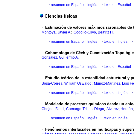
·
resumen en Español
|
Inglés
·
texto en Español
Ciencias físicas
·
Estimación de valores máximos razonables de te
;
Montoya, Javier A.
Cogollo-Olivo, Beatriz H.
·
resumen en Español
|
Inglés
·
texto en Inglés
·
·
Cohomologa de Cĕch y Cuantización Topológic
González, Guillermo A.
·
resumen en Español
|
Inglés
·
texto en Español
·
Estudio teórico de la estabilidad estructural y 
;
Sosa-Correa, William Oswaldo
Muñoz-Martínez, Luis F
·
resumen en Español
|
Inglés
·
texto en Inglés
·
·
Modelado de procesos químicos desde un enfoq
;
;
Chejne, Farid
Camargo-Trillos, Diego
Álvarez, Hernán
·
resumen en Español
|
Inglés
·
texto en Inglés
·
·
Fenómenos interfaciales en multicapas y superr