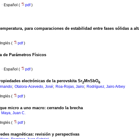
·
Español (
pdf
)
mperatura, para comparaciones de estabilidad entre fases sólidas a alt
Inglés (
pdf
)
a de Parámetros Físicos
·
Español (
pdf
)
propiedades electrónicas de la perovskita Sr
MnSbO
2
6
;
;
;
ernando
Otalora-Acevedo, José
Roa-Rojas, Jairo
Rodríguez, Jairo Arbey
Inglés (
pdf
)
ue micro a uno macro: cerrando la brecha
;
Maya, Juan C.
Inglés (
pdf
)
edes magnéticas: revisión y perspectivas