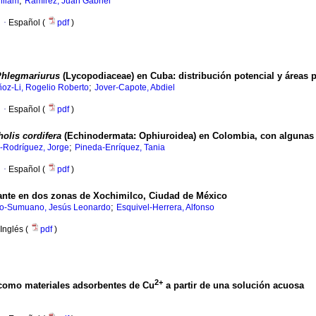
;
lliam
Ramirez, Juan Gabriel
·
Español (
pdf
)
Phlegmariurus
(Lycopodiaceae) en Cuba: distribución potencial y áreas pr
;
oz-Li, Rogelio Roberto
Jover-Capote, Abdiel
·
Español (
pdf
)
olis cordifera
(Echinodermata: Ophiuroidea) en Colombia, con algunas 
;
-Rodríguez, Jorge
Pineda-Enríquez, Tania
·
Español (
pdf
)
zante en dos zonas de Xochimilco, Ciudad de México
;
o-Sumuano, Jesús Leonardo
Esquivel-Herrera, Alfonso
Inglés (
pdf
)
2+
 como materiales adsorbentes de Cu
a partir de una solución acuosa