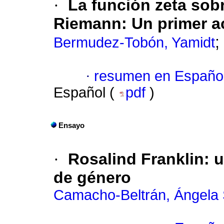
·
La función zeta sobr
Riemann: Un primer a
;
Bermudez-Tobón, Yamidt
·
resumen en Españo
Español (
pdf
)
Ensayo
·
Rosalind Franklin: 
de género
Camacho-Beltrán, Ángela S