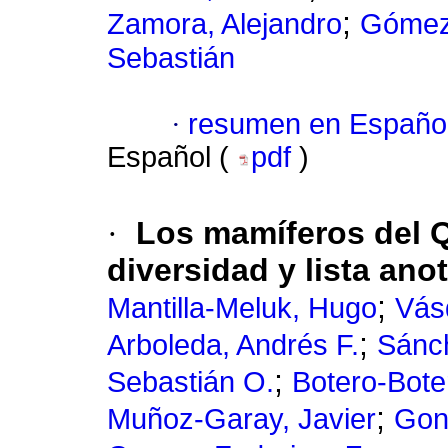
;
Zamora, Alejandro
Gómez
Sebastián
·
resumen en Españo
Español (
pdf
)
·
Los mamíferos del Q
diversidad y lista an
;
Mantilla-Meluk, Hugo
Vás
;
Arboleda, Andrés F.
Sánch
;
Sebastián O.
Botero-Bote
;
Muñoz-Garay, Javier
Gon