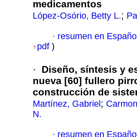
medicamentos
;
López-Osório, Betty L.
Pa
·
resumen en Españo
pdf
)
·
Diseño, síntesis y 
nueva [60] fullero pir
construcción de sist
;
Martínez, Gabriel
Carmona
N.
·
resumen en Españo