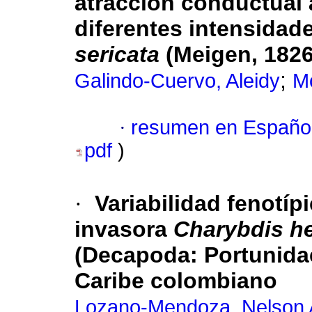
atracción conductual 
diferentes intensidad
sericata
(Meigen, 1826
;
Galindo-Cuervo, Aleidy
Mo
·
resumen en Españo
pdf
)
·
Variabilidad fenotípi
invasora
Charybdis hel
(Decapoda: Portunidae
Caribe colombiano
Lozano-Mendoza, Nelson 