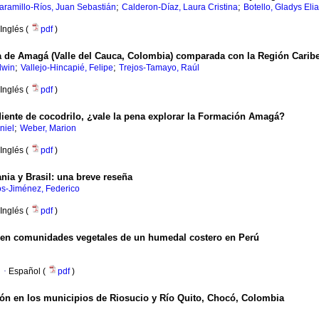
;
;
aramillo-Ríos, Juan Sebastián
Calderon-Díaz, Laura Cristina
Botello, Gladys Eli
Inglés (
pdf
)
a de Amagá (Valle del Cauca, Colombia) comparada con la Región Carib
;
;
dwin
Vallejo-Hincapié, Felipe
Trejos-Tamayo, Raúl
Inglés (
pdf
)
iente de cocodrilo, ¿vale la pena explorar la Formación Amagá?
;
niel
Weber, Marion
Inglés (
pdf
)
nia y Brasil: una breve reseña
s-Jiménez, Federico
Inglés (
pdf
)
s en comunidades vegetales de un humedal costero en Perú
·
Español (
pdf
)
ión en los municipios de Riosucio y Río Quito, Chocó, Colombia