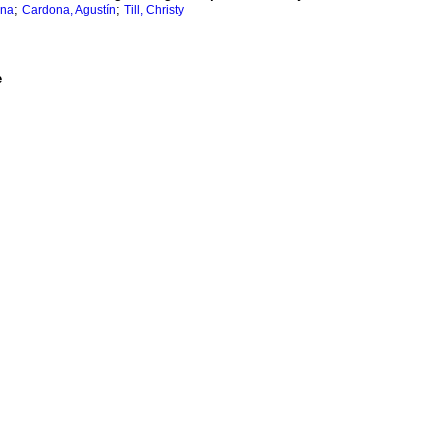
;
;
ana
Cardona, Agustín
Till, Christy
e