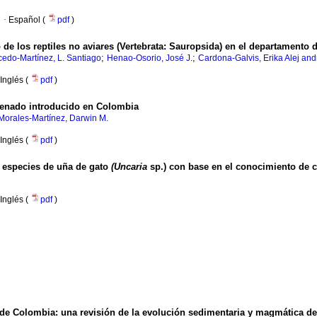
·
Español (
pdf
)
 de los reptiles no aviares (Vertebrata: Sauropsida) en el departamento
;
;
cedo-Martínez, L. Santiago
Henao-Osorio, José J.
Cardona-Galvis, Erika Alej and
Inglés (
pdf
)
venado introducido en Colombia
Morales-Martínez, Darwin M.
Inglés (
pdf
)
s especies de uña de gato
(Uncaria
sp.) con base en el conocimiento de 
Inglés (
pdf
)
 de Colombia: una revisión de la evolución sedimentaria y magmática d