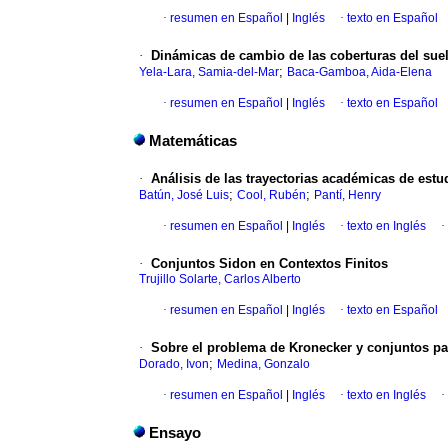
·
resumen en Español
|
Inglés
·
texto en Español
·
Dinámicas de cambio de las coberturas del suel
;
Yela-Lara, Samia-del-Mar
Baca-Gamboa, Aida-Elena
·
resumen en Español
|
Inglés
·
texto en Español
Matemáticas
·
Análisis de las trayectorias académicas de est
;
;
Batún, José Luis
Cool, Rubén
Pantí, Henry
·
resumen en Español
|
Inglés
·
texto en Inglés
·
·
Conjuntos Sidon en Contextos Finitos
Trujillo Solarte, Carlos Alberto
·
resumen en Español
|
Inglés
·
texto en Español
·
Sobre el problema de Kronecker y conjuntos p
;
Dorado, Ivon
Medina, Gonzalo
·
resumen en Español
|
Inglés
·
texto en Inglés
·
Ensayo