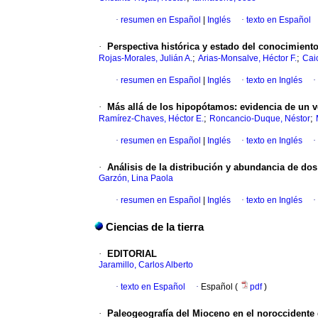
·
resumen en Español
|
Inglés
·
texto en Español
·
Perspectiva histórica y estado del conocimiento
;
;
Rojas-Morales, Julián A.
Arias-Monsalve, Héctor F.
Cai
·
resumen en Español
|
Inglés
·
texto en Inglés
·
·
Más allá de los hipopótamos: evidencia de un 
;
;
Ramírez-Chaves, Héctor E.
Roncancio-Duque, Néstor
·
resumen en Español
|
Inglés
·
texto en Inglés
·
·
Análisis de la distribución y abundancia de do
Garzón, Lina Paola
·
resumen en Español
|
Inglés
·
texto en Inglés
·
Ciencias de la tierra
·
EDITORIAL
Jaramillo, Carlos Alberto
·
texto en Español
·
Español (
pdf
)
·
Paleogeografía del Mioceno en el noroccidente