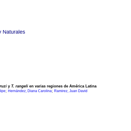
y Naturales
ruzi
y
T. rangeli
en varias regiones de América Latina
;
;
lipe
Hernández, Diana Carolina
Ramirez, Juan David