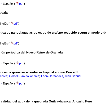
·
Español (
pdf
)
raxial
Inglés (
pdf
)
gética de nanoplaquetas de oxido de grafeno reducido según el modelo d
Inglés (
pdf
)
ción periodica del Nuevo Reino de Granada
·
Español (
pdf
)
ncia de gases en el embalse tropical andino Porce III
;
;
Andrés
Gómez-Giraldo, Andrés
León-Hernández, Juan Gabriel
·
Español (
pdf
)
la calidad del agua de la quebrada Quilcayhuanca, Ancash, Perú