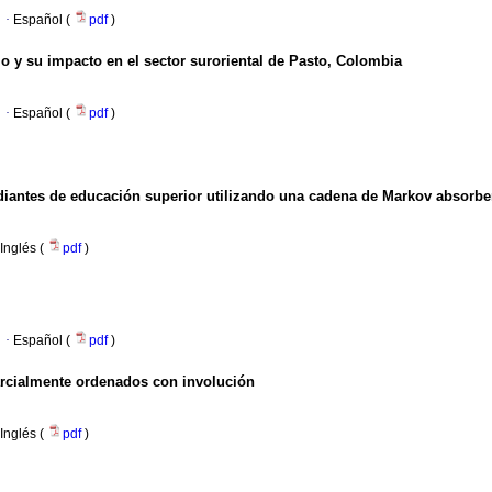
·
Español (
pdf
)
o y su impacto en el sector suroriental de Pasto, Colombia
·
Español (
pdf
)
udiantes de educación superior utilizando una cadena de Markov absorbe
Inglés (
pdf
)
·
Español (
pdf
)
arcialmente ordenados con involución
Inglés (
pdf
)