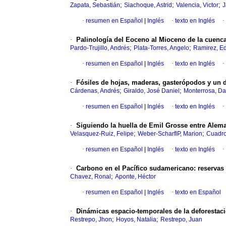
;
;
;
Zapata, Sebastián
Siachoque, Astrid
Valencia, Victor
J
·
resumen en Español
|
Inglés
·
texto en Inglés
·
·
Palinología del Eoceno al Mioceno de la cuenc
;
;
Pardo-Trujillo, Andrés
Plata-Torres, Angelo
Ramirez, E
·
resumen en Español
|
Inglés
·
texto en Inglés
·
·
Fósiles de hojas, maderas, gasterópodos y un d
;
;
Cárdenas, Andrés
Giraldo, José Daniel
Monterrosa, Da
·
resumen en Español
|
Inglés
·
texto en Inglés
·
·
Siguiendo la huella de Emil Grosse entre Alema
;
;
Velasquez-Ruiz, Felipe
Weber-ScharflP, Marion
Cuadro
·
resumen en Español
|
Inglés
·
texto en Inglés
·
·
Carbono en el Pacífico sudamericano: reserva
;
Chavez, Ronal
Aponte, Héctor
·
resumen en Español
|
Inglés
·
texto en Español
·
Dinámicas espacio-temporales de la deforestac
;
;
Restrepo, Jhon
Hoyos, Natalia
Restrepo, Juan