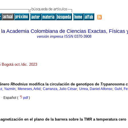
 la Academia Colombiana de Ciencias Exactas, Físicas 
versión impresa
ISSN
0370-3908
5 Bogotá oct./dic. 2023
género
Rhodnius
modifica la circulación de genotipos de
Trypanosoma c
;
;
;
;
z, Yazmín
Meneses, Arlid
Carranza, Julio César
Urrea, Daniel Alfonso
Guhl, Fe
·
Español (
pdf
)
 magnetización en el plano de la barrera sobre la TMR a temperatura cero