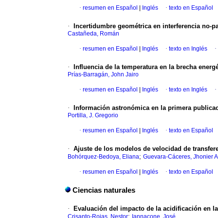
·
resumen en Español
|
Inglés
·
texto en Español
·
Incertidumbre geométrica en interferencia no-pa
Castañeda, Román
·
resumen en Español
|
Inglés
·
texto en Inglés
·
·
Influencia de la temperatura en la brecha ener
Prías-Barragán, John Jairo
·
resumen en Español
|
Inglés
·
texto en Inglés
·
·
Información astronómica en la primera publica
Portilla, J. Gregorio
·
resumen en Español
|
Inglés
·
texto en Español
·
Ajuste de los modelos de velocidad de transfere
;
Bohórquez-Bedoya, Eliana
Guevara-Cáceres, Jhonier 
·
resumen en Español
|
Inglés
·
texto en Español
Ciencias naturales
·
Evaluación del impacto de la acidificación en 
;
Crisanto-Rojas, Nestor
Iannacone, José