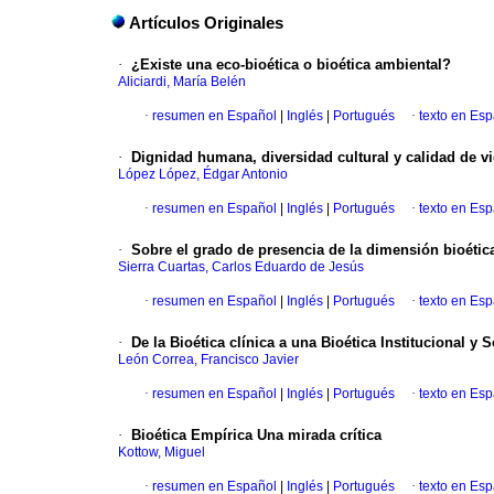
Artículos Originales
·
¿Existe una eco-bioética o bioética ambiental?
Aliciardi, María Belén
·
resumen en Español
|
Inglés
|
Portugués
·
texto en Es
·
Dignidad humana, diversidad cultural y calidad de v
López López, Édgar Antonio
·
resumen en Español
|
Inglés
|
Portugués
·
texto en Es
·
Sobre el grado de presencia de la dimensión bioética
Sierra Cuartas, Carlos Eduardo de Jesús
·
resumen en Español
|
Inglés
|
Portugués
·
texto en Es
·
De la Bioética clínica a una Bioética Institucional y S
León Correa, Francisco Javier
·
resumen en Español
|
Inglés
|
Portugués
·
texto en Es
·
Bioética Empírica Una mirada crítica
Kottow, Miguel
·
resumen en Español
|
Inglés
|
Portugués
·
texto en Es