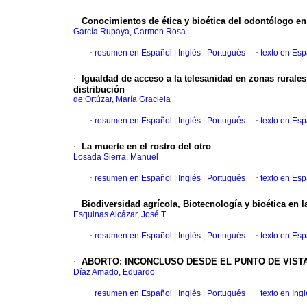
·
Conocimientos de ética y bioética del odontólogo en 
García Rupaya, Carmen Rosa
·
resumen en Español
|
Inglés
|
Portugués
·
texto en Es
·
Igualdad de acceso a la telesanidad en zonas rurales
distribución
de Ortúzar, María Graciela
·
resumen en Español
|
Inglés
|
Portugués
·
texto en Es
·
La muerte en el rostro del otro
Losada Sierra, Manuel
·
resumen en Español
|
Inglés
|
Portugués
·
texto en Es
·
Biodiversidad agrícola, Biotecnología y bioética en 
Esquinas Alcázar, José T.
·
resumen en Español
|
Inglés
|
Portugués
·
texto en Es
·
ABORTO
:
INCONCLUSO DESDE EL PUNTO DE VISTA
Díaz Amado, Eduardo
·
resumen en Español
|
Inglés
|
Portugués
·
texto en Ing