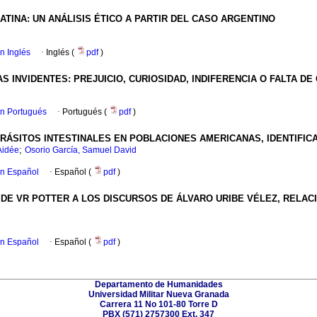
ATINA
:
UN ANÁLISIS ÉTICO A PARTIR DEL CASO ARGENTINO
en Inglés
·
Inglés (
pdf
)
AS INVIDENTES
:
PREJUICIO, CURIOSIDAD, INDIFERENCIA O FALTA D
en Portugués
·
Portugués (
pdf
)
RÁSITOS INTESTINALES EN POBLACIONES AMERICANAS, IDENTIFIC
;
Aidée
Osorio García, Samuel David
en Español
·
Español (
pdf
)
 DE VR POTTER A LOS DISCURSOS DE ÁLVARO URIBE VÉLEZ, RELA
en Español
·
Español (
pdf
)
Departamento de Humanidades
Universidad Militar Nueva Granada
Carrera 11 No 101-80 Torre D
PBX (571) 2757300 Ext. 347