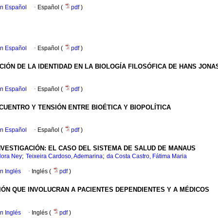
en Español
·
Español (
pdf
)
en Español
·
Español (
pdf
)
IÓN DE LA IDENTIDAD EN LA BIOLOGÍA FILOSÓFICA DE HANS JONA
en Español
·
Español (
pdf
)
CUENTRO Y TENSIÓN ENTRE BIOÉTICA Y BIOPOLÍTICA
en Español
·
Español (
pdf
)
NVESTIGACIÓN
:
EL CASO DEL SISTEMA DE SALUD DE MANAUS
;
;
Nora Ney
Teixeira Cardoso, Ademarina
da Costa Castro, Fátima Maria
en Inglés
·
Inglés (
pdf
)
IÓN QUE INVOLUCRAN A PACIENTES DEPENDIENTES Y A MÉDICOS
en Inglés
·
Inglés (
pdf
)