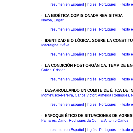
·
resumen en Español
|
Inglés
|
Portugués
·
texto 
·
LA BIOÉTICA COMISIONADA
REVISITADA
Novoa, Edgar
·
resumen en Español
|
Inglés
|
Portugués
·
texto 
·
IDENTIDAD BIO-LÓGICA
:
SOBRE LA CONSTITUC
Macraigne, Stève
·
resumen en Español
|
Inglés
|
Portugués
·
texto 
·
LA CONDICIÓN POST-ORGÁNICA
:
TEMA DE EN
Galvis, Cristian
·
resumen en Español
|
Inglés
|
Portugués
·
texto 
·
DESARROLLANDO UN COMITÉ DE ÉTICA DE I
;
Montefusco-Pereira, Carlos Victor
Almeida Rodrigues, 
·
resumen en Español
|
Inglés
|
Portugués
·
texto 
·
ENFOQUE ÉTICO DE SITUACIONES DE AGRES
;
Palhares, Dario
Rodrigues da Cunha, Antônio Carlos
·
resumen en Español
|
Inglés
|
Portugués
·
texto 