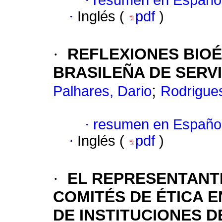
·
resumen en Españo
·
Inglés (
pdf
)
·
REFLEXIONES BIOÉ
BRASILEÑA DE SERVI
;
Palhares, Dario
Rodrigues
·
resumen en Españo
·
Inglés (
pdf
)
·
EL REPRESENTANT
COMITÉS DE ÉTICA E
DE INSTITUCIONES 