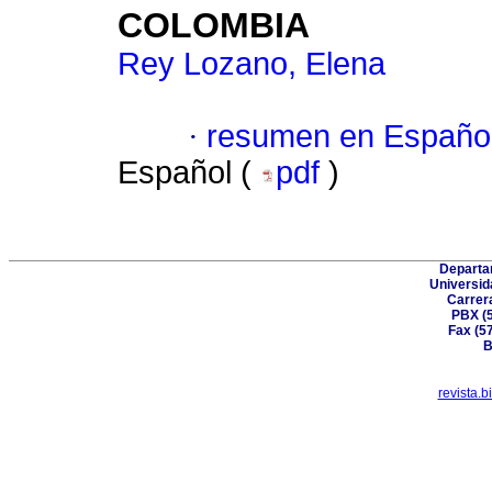
COLOMBIA
Rey Lozano, Elena
·
resumen en Españo
Español (
pdf
)
Departa
Universid
Carrer
PBX (5
Fax (5
B
revista.b