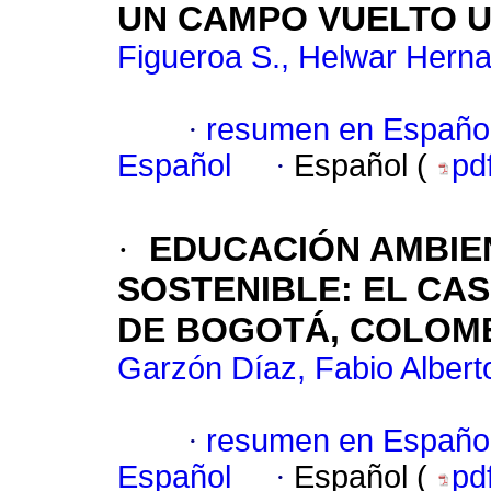
UN CAMPO VUELTO U
Figueroa S., Helwar Hern
·
resumen en Españo
Español
·
Español (
pd
·
EDUCACIÓN AMBIE
SOSTENIBLE
:
EL CA
DE BOGOTÁ, COLOM
Garzón Díaz, Fabio Albert
·
resumen en Españo
Español
·
Español (
pd