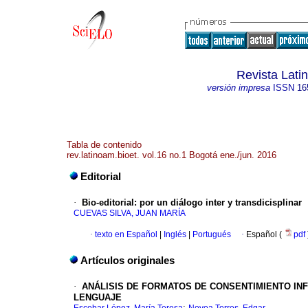
Revista Lati
versión impresa
ISSN
16
Tabla de contenido
rev.latinoam.bioet. vol.16 no.1 Bogotá ene./jun. 2016
Editorial
·
Bio-editorial
:
por un diálogo inter y transdicisplinar
CUEVAS SILVA, JUAN MARÍA
·
texto en Español
|
Inglés
|
Portugués
·
Español (
pdf
Artículos originales
·
ANÁLISIS DE FORMATOS DE CONSENTIMIENTO IN
LENGUAJE
;