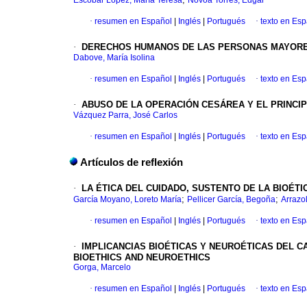
Escobar López, María Teresa
Novoa Torres, Edgar
·
resumen en Español
|
Inglés
|
Portugués
·
texto en Es
·
DERECHOS HUMANOS DE LAS PERSONAS MAYORES
Dabove, María Isolina
·
resumen en Español
|
Inglés
|
Portugués
·
texto en Es
·
ABUSO DE LA OPERACIÓN CESÁREA Y EL PRINCIP
Vázquez Parra, José Carlos
·
resumen en Español
|
Inglés
|
Portugués
·
texto en Es
Artículos de reflexión
·
LA ÉTICA DEL CUIDADO, SUSTENTO DE LA BIOÉT
;
;
García Moyano, Loreto María
Pellicer García, Begoña
Arrazo
·
resumen en Español
|
Inglés
|
Portugués
·
texto en Es
·
IMPLICANCIAS BIOÉTICAS Y NEUROÉTICAS DEL C
BIOETHICS AND NEUROETHICS
Gorga, Marcelo
·
resumen en Español
|
Inglés
|
Portugués
·
texto en Es