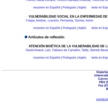
Fischer, Marta Luciane
Amorim Zanatta, Amanda
Rezende Ad
·
resumen en Español
|
Portugués
|
Inglés
·
texto en Es
·
VULNERABILIDAD SOCIAL EN LA ENFERMEDAD DE
;
;
Crippa, Anelise
Loureiro, Fernanda
Gomes, Irenio
·
resumen en Español
|
Portugués
|
Inglés
·
texto en Es
Artículos de reflexión
·
ATENCIÓN BIOÉTICA DE LA VULNERABILIDAD DE 
;
;
David Amaral, Lais
Fabiano de Carvalho, Talita
Barreto Bezer
·
resumen en Español
|
Portugués
|
Inglés
·
texto en Es
Departa
Universid
Carrer
PBX (5
Fax (5
B
revista.b