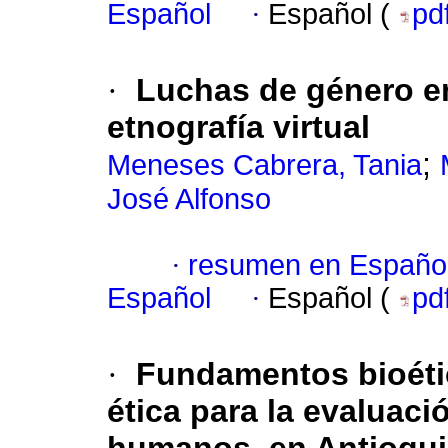
Español
·
Español (
pd
·
Luchas de género en
etnografía virtual
;
Meneses Cabrera, Tania
José Alfonso
·
resumen en Españo
Español
·
Español (
pd
·
Fundamentos bioétic
ética para la evaluaci