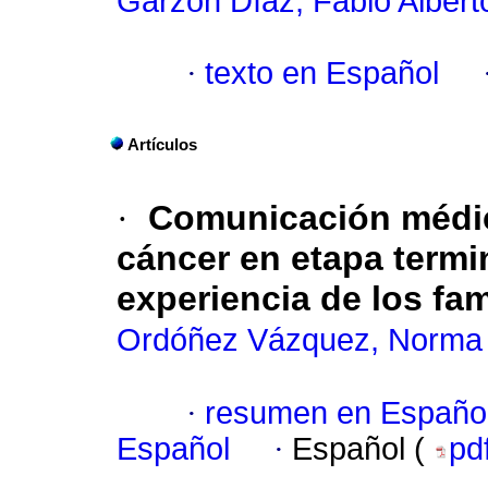
Garzón Díaz, Fabio Albert
·
texto en Español
Artículos
·
Comunicación médic
cáncer en etapa termi
experiencia de los fam
Ordóñez Vázquez, Norma A
·
resumen en Españo
Español
·
Español (
pd