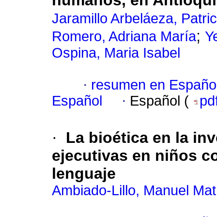
humanos, en Antioqui
Jaramillo Arbeláeza, Patri
;
Romero, Adriana María
Y
Ospina, Maria Isabel
·
resumen en Españo
Español
·
Español (
pd
·
La bioética en la in
ejecutivas en niños co
lenguaje
Ambiado-Lillo, Manuel Mat