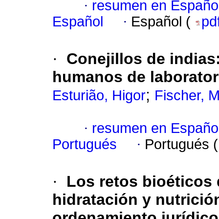
·
resumen en Españo
Español
·
Español (
pd
·
Conejillos de indias
humanos de laborator
;
Esturião, Higor
Fischer, 
·
resumen en Españo
Portugués
·
Portugués 
·
Los retos bioéticos 
hidratación y nutrición
ordenamiento jurídico