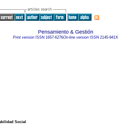
Pensamiento & Gestión
Print version
ISSN
1657-6276
On-line version
ISSN
2145-941X
bilidad Social