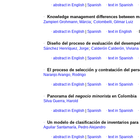
·
abstract in English
|
Spanish
·
text in Spanish
·
·
Knowledge management differences between man
;
Zampieri Grohmann, Márcia
Colombelli, Gilmar Luiz
·
abstract in English
|
Spanish
·
text in English
·
·
Diseño del proceso de evaluación del desempeño
;
Sánchez Henríquez, Jorge
Calderón Calderón, Viviana
·
abstract in English
|
Spanish
·
text in Spanish
·
·
El proceso de selección y contratación del per
Naranjo Arango, Rodrigo
·
abstract in English
|
Spanish
·
text in Spanish
·
·
Panorama del
negocio minorista
en Colombia
Silva Guerra, Harold
·
abstract in English
|
Spanish
·
text in Spanish
·
·
Un modelo de clasificación de inventarios para i
Aguilar Santamaría, Pedro Alejandro
·
abstract in English
|
Spanish
·
text in Spanish
·