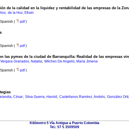
ón de la calidad en la liquidez y rentabilidad de las empresas de la Zona
;
rlos
de la Hoz, Efraín
Spanish (
pdf
)
s
Spanish (
pdf
)
en las pymes de la ciudad de Barranquilla
:
Realidad de las empresas vin
;
;
Vergara Granados, Natalia
Wilches De Angelis, María Jimena
Spanish (
pdf
)
tegias
;
;
;
elandia, César
Silva Guerra, Harold
Castellanos Ramírez, Andrés
González Orti
Kilómetro 5 Vía Antigua a Puerto Colombia
Tel.: 57 5 3509509