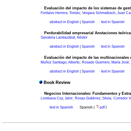
·
Evaluación del impacto de los sistemas de gesti
;
Fontalvo Herrera, Tomás
Vergara Schmalbach, Juan Ca
·
abstract in English
|
Spanish
·
text in Spanish
·
·
Perdurabilidad empresarial Anotaciones teórica
Sanabria Landazábal, Néstor
·
abstract in English
|
Spanish
·
text in Spanish
·
·
Evaluación del impacto de las multinacionales 
;
Muñoz Santiago, Alberto
Rosado Guerrero, María José
·
abstract in English
|
Spanish
·
text in Spanish
·
Book Review
·
Negocios Internacionales
:
Fundamentos y Estra
;
;
Lombana Coy, Jahir
Rosas Gutiérrez, Silvia
Corredor V
·
text in Spanish
·
Spanish (
pdf
)