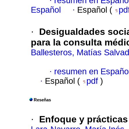
·
resumen en Españo
Español
·
Español (
pd
·
Desigualdades socia
para la consulta médi
Ballesteros, Matías Salva
·
resumen en Españo
·
Español (
pdf
)
Reseñas
·
Enfoque y prácticas