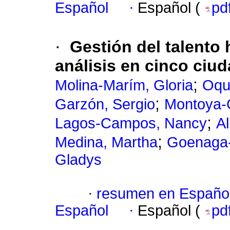
Español
·
Español (
pd
·
Gestión del talento
análisis en cinco ciu
;
Molina-Marím, Gloria
Oqu
;
Garzón, Sergio
Montoya-
;
Lagos-Campos, Nancy
A
;
Medina, Martha
Goenaga-
Gladys
·
resumen en Españo
Español
·
Español (
pd