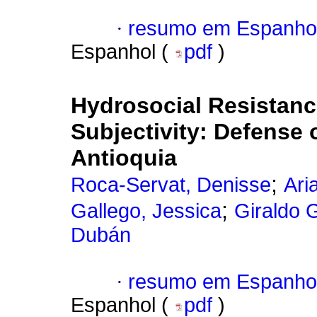
·
resumo em Espanho
Espanhol (
pdf
)
Hydrosocial Resistan
Subjectivity: Defense 
Antioquia
;
Roca-Servat, Denisse
Ari
;
Gallego, Jessica
Giraldo G
Dubán
·
resumo em Espanho
Espanhol (
pdf
)