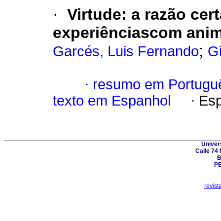
·
Virtude
:
a razão cert
experiênciascom anim
;
Garcés, Luis Fernando
G
·
resumo em Portugu
texto em Espanhol
·
Esp
Univer
Calle 74 
B
PB
revist