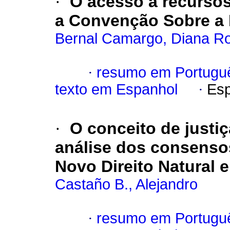
·
O acesso a recurso
a Convenção Sobre a 
Bernal Camargo, Diana R
·
resumo em Portugu
texto em Espanhol
·
Esp
·
O conceito de justi
análise dos consenso
Novo Direito Natural 
Castaño B., Alejandro
·
resumo em Portugu