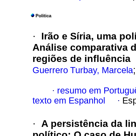
Politica
·
Irão e Síria, uma po
Análise comparativa d
regiões de influência
Guerrero Turbay, Marcela
·
resumo em Portugu
texto em Espanhol
·
Esp
·
A persistência da l
político
:
O caso de H