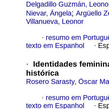
Delgadillo Guzmán, Leon
;
Nievar, Ángela
Argüello 
Villanueva, Leonor
·
resumo em Portugu
texto em Espanhol
·
Esp
·
Identidades feminin
histórica
Rosero Sarasty, Óscar Ma
·
resumo em Portugu
texto em Espanhol
·
Esp