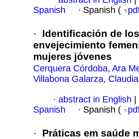
Spanish
·
Spanish (
pd
·
Identificación de lo
envejecimiento femen
mujeres jóvenes
Cerquera Córdoba, Ara M
Villabona Galarza, Claudia
·
abstract in English
|
Spanish
·
Spanish (
pd
·
Práticas em saúde m