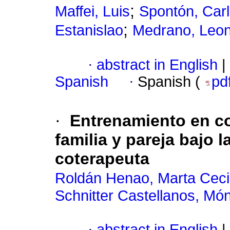
;
Maffei, Luis
Spontón, Car
;
Estanislao
Medrano, Leon
·
abstract in English
|
Spanish
·
Spanish (
pd
·
Entrenamiento en co
familia y pareja bajo 
coterapeuta
Roldán Henao, Marta Cecil
Schnitter Castellanos, Mó
·
abstract in English
|