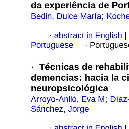
da experiência de Por
;
Bedin, Dulce María
Koche
·
abstract in English
|
Portuguese
·
Portugues
·
Técnicas de rehabil
demencias
:
hacia la c
neuropsicológica
;
Arroyo-Anlló, Eva M
Díaz
Sánchez, Jorge
·
abstract in English
|