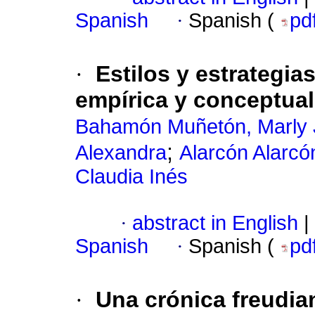
Spanish
·
Spanish (
pd
·
Estilos y estrategia
empírica y conceptual
Bahamón Muñetón, Marly
;
Alexandra
Alarcón Alarcón
Claudia Inés
·
abstract in English
|
Spanish
·
Spanish (
pd
·
Una crónica freudia