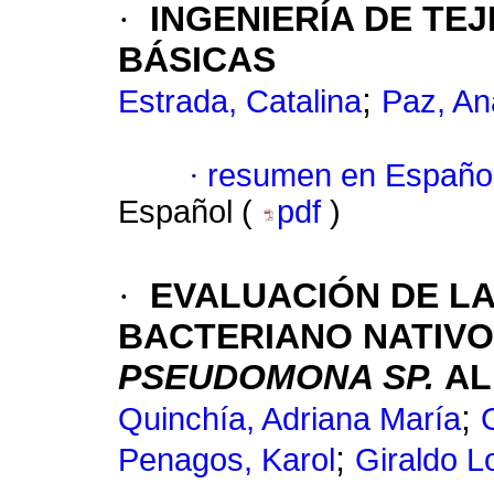
·
INGENIERÍA DE TE
BÁSICAS
;
Estrada, Catalina
Paz, An
·
resumen en Españo
Español (
pdf
)
·
EVALUACIÓN DE LA
BACTERIANO NATIVO
PSEUDOMONA SP.
AL
;
Quinchía, Adriana María
;
Penagos, Karol
Giraldo L