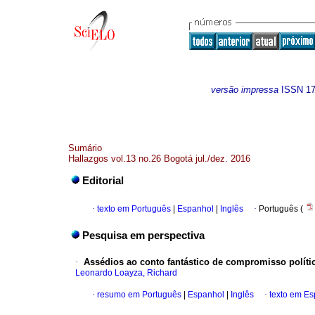
versão impressa
ISSN
1
Sumário
Hallazgos vol.13 no.26 Bogotá jul./dez. 2016
Editorial
·
texto em Português
|
Espanhol
|
Inglês
·
Português (
Pesquisa em perspectiva
·
Assédios ao conto fantástico de compromisso políti
Leonardo Loayza, Richard
·
resumo em Português
|
Espanhol
|
Inglês
·
texto em E