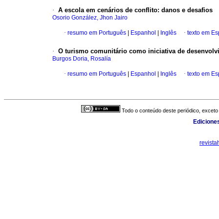
·
A escola em cenários de conflito
:
danos e desafios
Osorio González, Jhon Jairo
·
resumo em Português
|
Espanhol
|
Inglês
·
texto em E
·
O turismo comunitário como iniciativa de desenvolv
Burgos Doria, Rosalía
·
resumo em Português
|
Espanhol
|
Inglês
·
texto em E
Todo o conteúdo deste periódico, exceto 
Edicione
revist