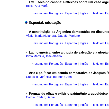
·
Exclusões do cânone
:
Reflexões sobre um caso arge
Risco, Ana María
·
resumo em Português
|
Espanhol
|
Inglês
·
texto em E
Especial: educação
·
A constituição da Argentina democrática no discurso
;
Vítale, María Alejandra
Dagatti, Mariano
·
resumo em Português
|
Espanhol
|
Inglês
·
texto em E
·
Latinoamérica, entre a utopia de salvação e a utopia
Pinto Mantilla, José Alberto
·
resumo em Português
|
Espanhol
|
Inglês
·
texto em E
·
Arte e política
:
um estudo comparativo de Jacques Ran
;
Capasso, Verónica
Bugnone, Ana
·
resumo em Português
|
Espanhol
|
Inglês
·
texto em E
·
Formas de olhas e exibir o patrimônio arqueológico
García Roldan, Daniel
·
resumo em Português
|
Espanhol
|
Inglês
·
texto em E