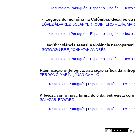
·
resumo em Português
|
Espanhol
|
Inglês
·
texto
·
Lugares de memória na Colômbia: desafios da
;
LÓPEZ ÁLVAREZ, SOLANYER
QUINTERO MEJÍA, MAR
·
resumo em Português
|
Espanhol
|
Inglês
·
texto
·
Itagüí: violência estatal e violência narcopara
SOTO AGUIRRE, JOHNATAN ANDRÉS
·
resumo em Português
|
Espanhol
|
Inglês
·
texto
Ramificação ontológica: avaliação crítica da antr
PERDOMO-MARÍN*, JUAN CAMILO
·
resumo em Português
|
Espanhol
|
Inglês
·
texto 
A leveza como nova forma de vida: entrevista com 
SALAZAR, EDWARD
·
resumo em Português
|
Espanhol
|
Inglês
·
texto 
Tod