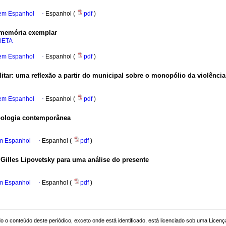
 em Espanhol
·
Espanhol (
pdf
)
 memória exemplar
IETA
 em Espanhol
·
Espanhol (
pdf
)
militar: uma reflexão a partir do municipal sobre o monopólio da violênci
 em Espanhol
·
Espanhol (
pdf
)
opologia contemporânea
em Espanhol
·
Espanhol (
pdf
)
Gilles Lipovetsky para uma análise do presente
em Espanhol
·
Espanhol (
pdf
)
o o conteúdo deste periódico, exceto onde está identificado, está licenciado sob uma
Licenç