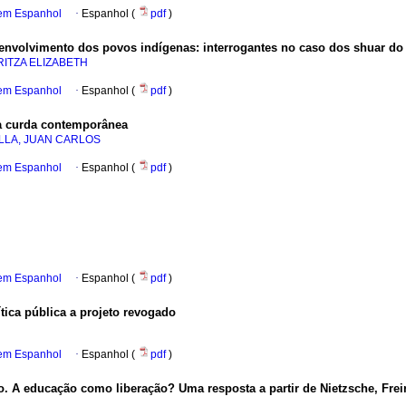
 em Espanhol
·
Espanhol (
pdf
)
nvolvimento dos povos indígenas: interrogantes no caso dos shuar do 
ITZA ELIZABETH
 em Espanhol
·
Espanhol (
pdf
)
ra curda contemporânea
LLA, JUAN CARLOS
 em Espanhol
·
Espanhol (
pdf
)
 em Espanhol
·
Espanhol (
pdf
)
tica pública a projeto revogado
 em Espanhol
·
Espanhol (
pdf
)
o. A educação como liberação? Uma resposta a partir de Nietzsche, Freir