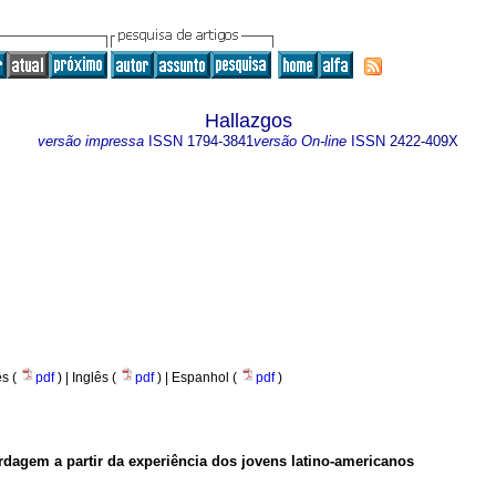
Hallazgos
versão impressa
ISSN
1794-3841
versão On-line
ISSN
2422-409X
s (
pdf
) | Inglês (
pdf
) | Espanhol (
pdf
)
agem a partir da experiência dos jovens latino-americanos