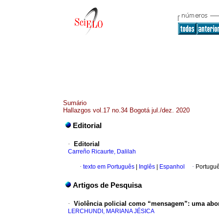
Sumário
Hallazgos vol.17 no.34 Bogotá jul./dez. 2020
Editorial
·
Editorial
Carreño Ricaurte, Dalilah
·
texto em Português
|
Inglês
|
Espanhol
·
Portuguê
Artigos de Pesquisa
·
Violência policial como “mensagem”: uma abord
LERCHUNDI, MARIANA JÉSICA