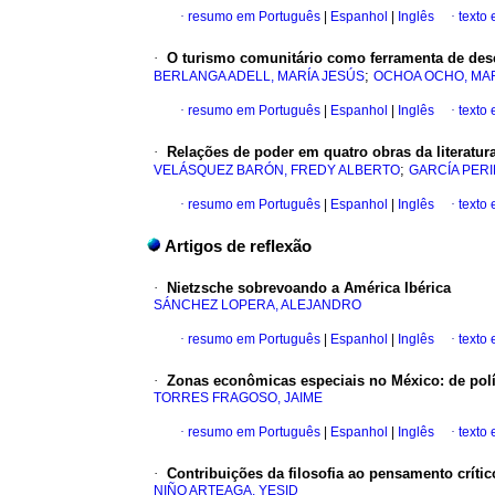
·
resumo em Português
|
Espanhol
|
Inglês
·
texto
·
O turismo comunitário como ferramenta de dese
;
BERLANGA ADELL, MARÍA JESÚS
OCHOA OCHO, MAR
·
resumo em Português
|
Espanhol
|
Inglês
·
texto
·
Relações de poder em quatro obras da literatu
;
VELÁSQUEZ BARÓN, FREDY ALBERTO
GARCÍA PERI
·
resumo em Português
|
Espanhol
|
Inglês
·
texto
Artigos de reflexão
·
Nietzsche sobrevoando a América Ibérica
SÁNCHEZ LOPERA, ALEJANDRO
·
resumo em Português
|
Espanhol
|
Inglês
·
texto
·
Zonas econômicas especiais no México: de polí
TORRES FRAGOSO, JAIME
·
resumo em Português
|
Espanhol
|
Inglês
·
texto
·
Contribuições da filosofia ao pensamento crític
NIÑO ARTEAGA, YESID