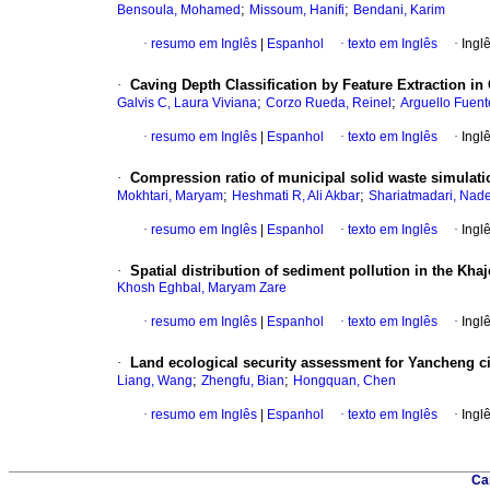
;
;
Bensoula, Mohamed
Missoum, Hanifi
Bendani, Karim
·
resumo em Inglês
|
Espanhol
·
texto em Inglês
·
Ingl
·
Caving Depth Classification by Feature Extraction in
;
;
Galvis C, Laura Viviana
Corzo Rueda, Reinel
Arguello Fuent
·
resumo em Inglês
|
Espanhol
·
texto em Inglês
·
Ingl
·
Compression ratio of municipal solid waste simulati
;
;
Mokhtari, Maryam
Heshmati R, Ali Akbar
Shariatmadari, Nad
·
resumo em Inglês
|
Espanhol
·
texto em Inglês
·
Ingl
·
Spatial distribution of sediment pollution in the Kh
Khosh Eghbal, Maryam Zare
·
resumo em Inglês
|
Espanhol
·
texto em Inglês
·
Ingl
·
Land ecological security assessment for Yancheng ci
;
;
Liang, Wang
Zhengfu, Bian
Hongquan, Chen
·
resumo em Inglês
|
Espanhol
·
texto em Inglês
·
Ingl
Ca