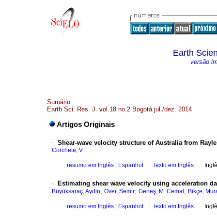
Earth Scie
versão i
Sumário
Earth Sci. Res. J. vol.18 no.2 Bogotá jul./dez. 2014
Artigos Originais
·
Shear-wave velocity structure of Australia from Rayl
Corchete, V
·
resumo em Inglês
|
Espanhol
·
texto em Inglês
·
Ingl
·
Estimating shear wave velocity using acceleration da
;
;
;
Büyüksaraç, Aydin
Över, Semir
Geneş, M. Cemal
Bikçe, Mur
·
resumo em Inglês
|
Espanhol
·
texto em Inglês
·
Ingl