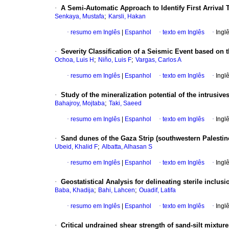
·
A Semi-Automatic Approach to Identify First Arrival 
;
Senkaya, Mustafa
Karsli, Hakan
·
resumo em Inglês
|
Espanhol
·
texto em Inglês
·
Ingl
·
Severity Classification of a Seismic Event based on
;
;
Ochoa, Luis H
Niño, Luis F
Vargas, Carlos A
·
resumo em Inglês
|
Espanhol
·
texto em Inglês
·
Ingl
·
Study of the mineralization potential of the intrusive
;
Bahajroy, Mojtaba
Taki, Saeed
·
resumo em Inglês
|
Espanhol
·
texto em Inglês
·
Ingl
·
Sand dunes of the Gaza Strip (southwestern Palestin
;
Ubeid, Khalid F
Albatta, Alhasan S
·
resumo em Inglês
|
Espanhol
·
texto em Inglês
·
Ingl
·
Geostatistical Analysis for delineating sterile inclu
;
;
Baba, Khadija
Bahi, Lahcen
Ouadif, Latifa
·
resumo em Inglês
|
Espanhol
·
texto em Inglês
·
Ingl
·
Critical undrained shear strength of sand-silt mixtu