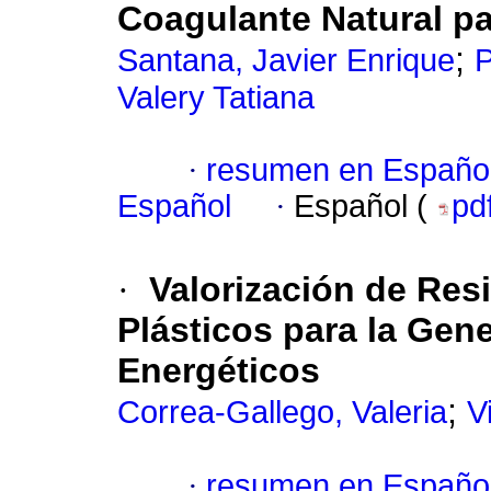
Coagulante Natural pa
;
Santana, Javier Enrique
P
Valery Tatiana
·
resumen en Españo
Español
·
Español (
pd
·
Valorización de Re
Plásticos para la Ge
Energéticos
;
Correa-Gallego, Valeria
V
·
resumen en Españo