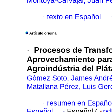
Montoya-Carvajal, Juan F
·
texto en Español
Artículo original
·
Procesos de Transf
Aprovechamiento para
Agroindústria del Plá
Gómez Soto, James Andr
Matallana Pérez, Luis Ge
·
resumen en Españo
Español
·
Español (
pd