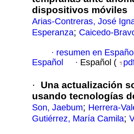
dispositivos móviles
Arias-Contreras, José Ign
;
Esperanza
Caicedo-Brav
·
resumen en Españo
Español
·
Español (
pd
·
Una actualización s
usando tecnologías de
;
Son, Jaebum
Herrera-Val
;
Gutiérrez, María Camila
V