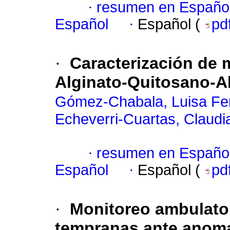
·
resumen en Españo
Español
·
Español (
pd
·
Caracterización de m
Alginato-Quitosano-A
Gómez-Chabala, Luisa Fe
Echeverri-Cuartas, Claudi
·
resumen en Españo
Español
·
Español (
pd
·
Monitoreo ambulator
tempranas ante anoma