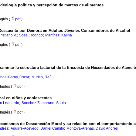
ideología política y percepción de marcas de alimentos
nglés (
pdf
)
 Descuento por Demora en Adultos Jóvenes Consumidores de Alcohol
;
;
ristiano V.
Sosa, Rodrigo
Martínez, Kalina
nglés (
pdf
)
minar la estructura factorial de la Encuesta de Necesidades de Atenc
;
boa-Garay, Oscar
Murillo, Raúl
Inglés (
pdf
)
nal en niños y adolescentes
;
ván Leonardo
Sánchez-Zambrano, Saulo
Inglés (
pdf
)
ecanismos de Desconexión Moral y su relación con el comportamiento anti
;
;
ndrés
Aguirre-Acevedo, Daniel Camilo
Montoya-Arenas, David Andrés