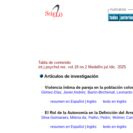
Tabla de contenido
int.j.psychol.res. vol.18 no.2 Medellín jul./dic. 2025
Artículos de investigación
·
Violencia íntima de pareja en la población col
;
Gómez-Díaz, Javier Andrés
Barón-Birchenall, Leonardo
·
resumen en Español
|
Inglés
·
texto en Inglés
·
·
El Rol de la Autonomía en la Definición del Arr
;
;
Silva-Guimaraes, Milena da
Fialho, Pedro
Moliner, Car
·
resumen en Español
|
Inglés
·
texto en Inglés
·