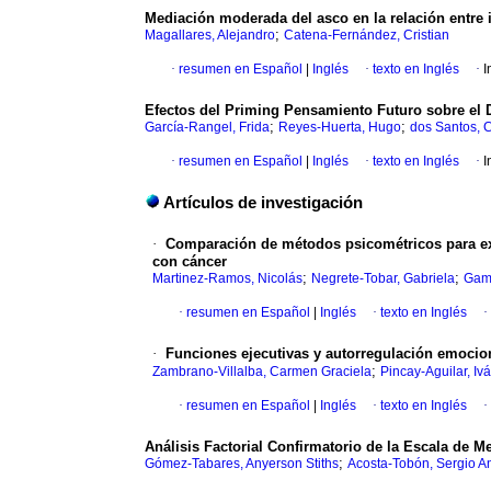
Mediación moderada del asco en la relación entre 
;
Magallares, Alejandro
Catena-Fernández, Cristian
·
resumen en Español
|
Inglés
·
texto en Inglés
·
I
Efectos del Priming Pensamiento Futuro sobre el
;
;
García-Rangel, Frida
Reyes-Huerta, Hugo
dos Santos, C
·
resumen en Español
|
Inglés
·
texto en Inglés
·
I
Artículos de investigación
·
Comparación de métodos psicométricos para exa
con cáncer
;
;
Martinez-Ramos, Nicolás
Negrete-Tobar, Gabriela
Gam
·
resumen en Español
|
Inglés
·
texto en Inglés
·
·
Funciones ejecutivas y autorregulación emocio
;
Zambrano-Villalba, Carmen Graciela
Pincay-Aguilar, I
·
resumen en Español
|
Inglés
·
texto en Inglés
·
Análisis Factorial Confirmatorio de la Escala de M
;
Gómez-Tabares, Anyerson Stiths
Acosta-Tobón, Sergio A