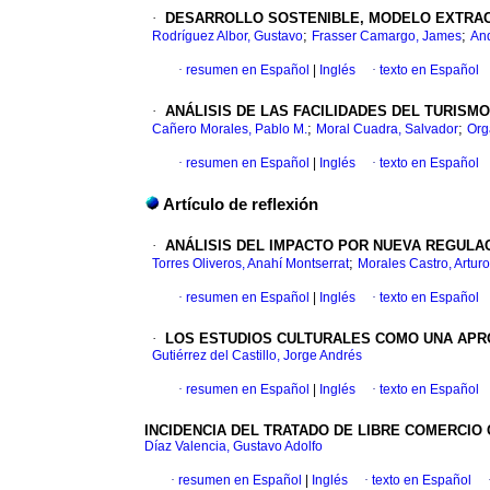
·
DESARROLLO SOSTENIBLE, MODELO EXTRACT
;
;
Rodríguez Albor, Gustavo
Frasser Camargo, James
And
·
resumen en Español
|
Inglés
·
texto en Español
·
ANÁLISIS DE LAS FACILIDADES DEL TURISM
;
;
Cañero Morales, Pablo M.
Moral Cuadra, Salvador
Org
·
resumen en Español
|
Inglés
·
texto en Español
Artículo de reflexión
·
ANÁLISIS DEL IMPACTO POR NUEVA REGULA
;
Torres Oliveros, Anahí Montserrat
Morales Castro, Arturo
·
resumen en Español
|
Inglés
·
texto en Español
·
LOS ESTUDIOS CULTURALES COMO UNA APRO
Gutiérrez del Castillo, Jorge Andrés
·
resumen en Español
|
Inglés
·
texto en Español
INCIDENCIA DEL TRATADO DE LIBRE COMERCIO
Díaz Valencia, Gustavo Adolfo
·
resumen en Español
|
Inglés
·
texto en Español