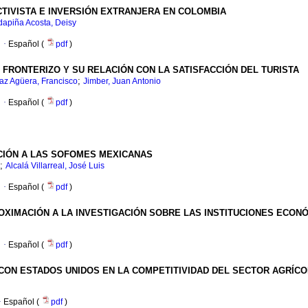
IVISTA Ε INVERSIÓN EXTRANJERA EN COLOMBIA
apiña Acosta, Deisy
·
Español (
pdf
)
O FRONTERIZO Y SU RELACIÓN CON LA SATISFACCIÓN DEL TURISTA
;
az Agüera, Francisco
Jimber, Juan Antonio
·
Español (
pdf
)
CIÓN A LAS SOFOMES MEXICANAS
;
Alcalá Villarreal, José Luis
·
Español (
pdf
)
XIMACIÓN A LA INVESTIGACIÓN SOBRE LAS INSTITUCIONES ECONÓ
·
Español (
pdf
)
 CON ESTADOS UNIDOS EN LA COMPETITIVIDAD DEL SECTOR AGRÍC
·
Español (
pdf
)