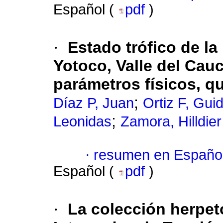
Español (
pdf
)
·
Estado trófico de la
Yotoco, Valle del Cau
parámetros físicos, q
;
Díaz P, Juan
Ortiz F, Gui
;
Leonidas
Zamora, Hilldier
·
resumen en Españo
Español (
pdf
)
·
La colección herpet