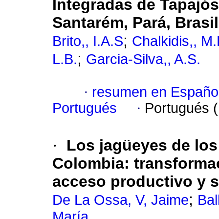
Integradas de Tapajó
Santarém, Pará, Brasil:
;
Brito,, I.A.S
Chalkidis,, M.
;
L.B.
Garcia-Silva,, A.S.
·
resumen en Españo
Portugués
·
Portugués 
·
Los jagüeyes de los
Colombia: transformaci
acceso productivo y 
;
De La Ossa, V, Jaime
Bal
María