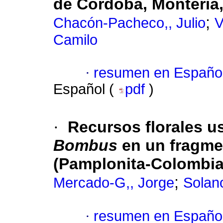
de Córdoba, Montería
;
Chacón-Pacheco,, Julio
V
Camilo
·
resumen en Españo
Español (
pdf
)
·
Recursos florales u
Bombus
en un fragme
(Pamplonita-Colombia
;
Mercado-G,, Jorge
Solano
·
resumen en Españo