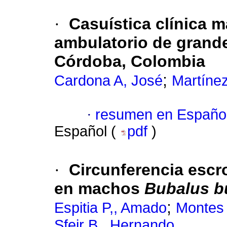
·
Casuística clínica m
ambulatorio de grande
Córdoba, Colombia
;
Cardona A, José
Martíne
·
resumen en Españo
Español (
pdf
)
·
Circunferencia escr
en machos
Bubalus b
;
Espitia P,, Amado
Montes 
Sfeir B,, Hernando