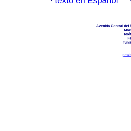
·
texto en Español
Avenida Central del N
Maes
Telé
Fa
Tunj
prax